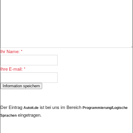
Ihr Name:
*
Ihre E-mail:
*
Der Eintrag
ist bei uns im Bereich
Autoit.de
Programmierung/Logische
eingetragen.
Sprachen
Im Bereich existieren 6 Eintragungen. Einige andere Anbieter finden