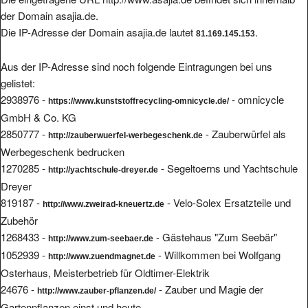
der Domain asajia.de.
Die IP-Adresse der Domain asajia.de lautet
.
81.169.145.153
Aus der IP-Adresse sind noch folgende Eintragungen bei uns
gelistet:
2938976 -
- omnicycle
https://www.kunststoffrecycling-omnicycle.de/
GmbH & Co. KG
2850777 -
- Zauberwürfel als
http://zauberwuerfel-werbegeschenk.de
Werbegeschenk bedrucken
1270285 -
- Segeltoerns und Yachtschule
http://yachtschule-dreyer.de
Dreyer
819187 -
- Velo-Solex Ersatzteile und
http://www.zweirad-kneuertz.de
Zubehör
1268433 -
- Gästehaus "Zum Seebär"
http://www.zum-seebaer.de
1052939 -
- Willkommen bei Wolfgang
http://www.zuendmagnet.de
Osterhaus, Meisterbetrieb für Oldtimer-Elektrik
24676 -
- Zauber und Magie der
http://www.zauber-pflanzen.de/
Gartenpflanzen einst und heute