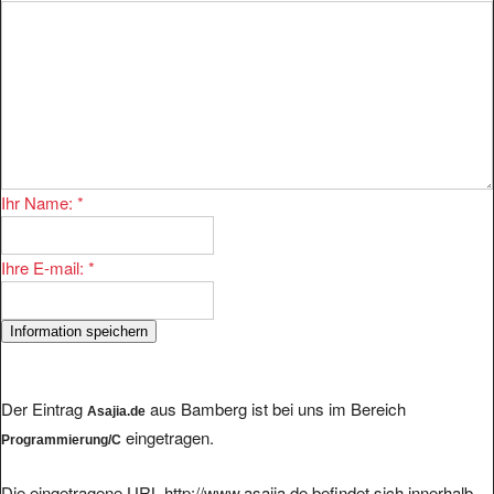
Ihr Name:
*
Ihre E-mail:
*
Der Eintrag
aus Bamberg ist bei uns im Bereich
Asajia.de
eingetragen.
Programmierung/C
Die eingetragene URL http://www.asajia.de befindet sich innerhalb