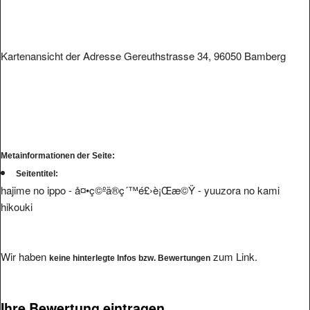
Kartenansicht der Adresse Gereuthstrasse 34, 96050 Bamberg
Metainformationen der Seite:
Seitentitel:
hajime no ippo - å¤•ç©ºã®ç´™é£›è¡Œæ©Ÿ - yuuzora no kami
hikouki
Wir haben
zum Link.
keine hinterlegte Infos bzw. Bewertungen
Ihre Bewertung eintragen.