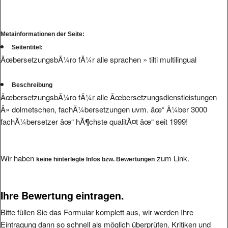
Metainformationen der Seite:
Seitentitel:
ÃœbersetzungsbÃ¼ro fÃ¼r alle sprachen » tilti multilingual
Beschreibung
ÃœbersetzungsbÃ¼ro fÃ¼r alle Ãœbersetzungsdienstleistungen
Â» dolmetschen, fachÃ¼bersetzungen uvm. âœ“ Ã¼ber 3000
fachÃ¼bersetzer âœ“ hÃ¶chste qualitÃ¤t âœ“ seit 1999!
Wir haben
zum Link.
keine hinterlegte Infos bzw. Bewertungen
Ihre Bewertung eintragen.
Bitte füllen Sie das Formular komplett aus, wir werden Ihre
Eintragung dann so schnell als möglich überprüfen. Kritiken und
Bewertungen von Usern mit Freemail-Accounts oder