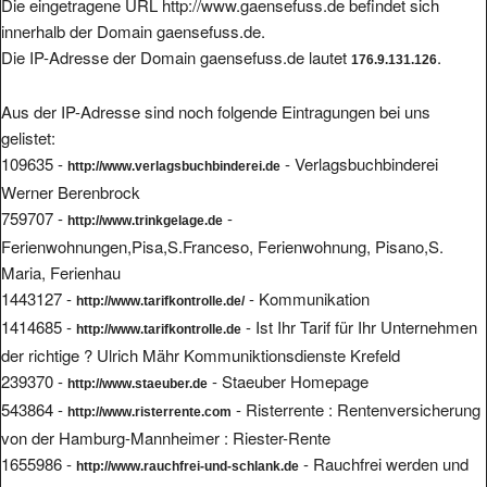
Die eingetragene URL http://www.gaensefuss.de befindet sich
innerhalb der Domain gaensefuss.de.
Die IP-Adresse der Domain gaensefuss.de lautet
.
176.9.131.126
Aus der IP-Adresse sind noch folgende Eintragungen bei uns
gelistet:
109635 -
- Verlagsbuchbinderei
http://www.verlagsbuchbinderei.de
Werner Berenbrock
759707 -
-
http://www.trinkgelage.de
Ferienwohnungen,Pisa,S.Franceso, Ferienwohnung, Pisano,S.
Maria, Ferienhau
1443127 -
- Kommunikation
http://www.tarifkontrolle.de/
1414685 -
- Ist Ihr Tarif für Ihr Unternehmen
http://www.tarifkontrolle.de
der richtige ? Ulrich Mähr Kommuniktionsdienste Krefeld
239370 -
- Staeuber Homepage
http://www.staeuber.de
543864 -
- Risterrente : Rentenversicherung
http://www.risterrente.com
von der Hamburg-Mannheimer : Riester-Rente
1655986 -
- Rauchfrei werden und
http://www.rauchfrei-und-schlank.de