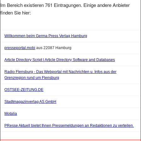
Im Bereich existieren 761 Eintragungen. Einige andere Anbieter
finden Sie hier:
Willkommen beim Germa Press Verlag Hamburg
presseportal.mobi
aus 22087 Hamburg
Article Directory Script | Article Directory Software and Databases
Radio Flensburg - Das Webportal mit Nachrichten u. Infos aus der
Grenzregion rund um Flensburg
OSTSEE-ZEITUNG.DE
Stadtmagazinverlag AS GmbH
Motalia
PResse Aktuell bietet Ihnen Pressemeldungen an Redaktionen zu verteilen.