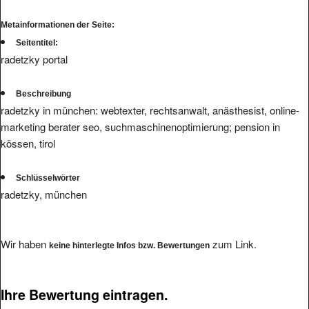
Metainformationen der Seite:
Seitentitel:
radetzky portal
Beschreibung
radetzky in münchen: webtexter, rechtsanwalt, anästhesist, online-
marketing berater seo, suchmaschinenoptimierung; pension in
kössen, tirol
Schlüsselwörter
radetzky, münchen
Wir haben
zum Link.
keine hinterlegte Infos bzw. Bewertungen
Ihre Bewertung eintragen.
Bitte füllen Sie das Formular komplett aus, wir werden Ihre