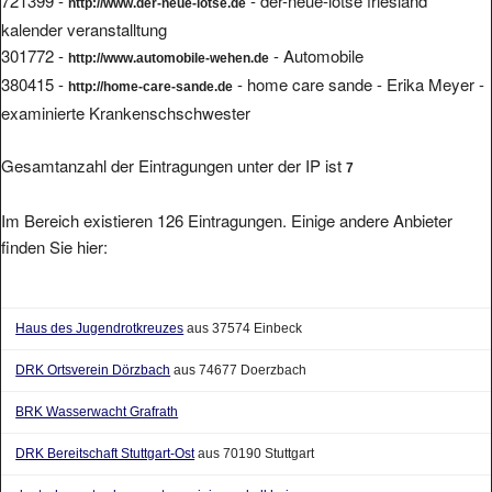
721399 -
- der-neue-lotse friesland
http://www.der-neue-lotse.de
kalender veranstalltung
301772 -
- Automobile
http://www.automobile-wehen.de
380415 -
- home care sande - Erika Meyer -
http://home-care-sande.de
examinierte Krankenschschwester
Gesamtanzahl der Eintragungen unter der IP ist
7
Im Bereich existieren 126 Eintragungen. Einige andere Anbieter
finden Sie hier:
Haus des Jugendrotkreuzes
aus 37574 Einbeck
DRK Ortsverein Dörzbach
aus 74677 Doerzbach
BRK Wasserwacht Grafrath
DRK Bereitschaft Stuttgart-Ost
aus 70190 Stuttgart