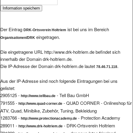
Der Eintrag
ist bei uns im Bereich
DRK-Ortsverein Holtriem
eingetragen.
Organisationen/DRK
Die eingetragene URL http://www.drk-holtriem.de befindet sich
innerhalb der Domain drk-holtriem.de.
Die IP-Adresse der Domain drk-holtriem.de lautet
.
78.46.71.118
Aus der IP-Adresse sind noch folgende Eintragungen bei uns
gelistet:
2905125 -
- Tell Bau GmbH
http://www.tellbau.de
791555 -
- QUAD CORNER - Onlineshop für
http://www.quad-corner.de
ATV, Quad, Minibike, Zubehör, Tuning, Bekleidung
1283766 -
- Protection Academy
http://www.protectionacademy.de
289011 -
- DRK-Ortsverein Holtriem
http://www.drk-holtriem.de