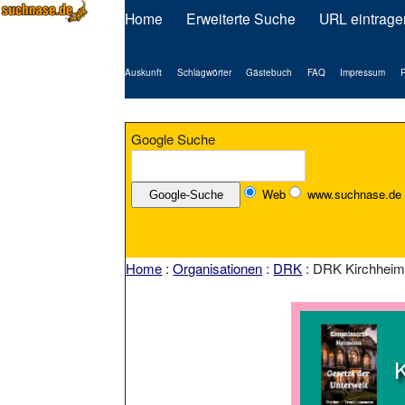
Home
Erweiterte Suche
URL eintrage
Auskunft
Schlagwörter
Gästebuch
FAQ
Impressum
P
Google Suche
Web
www.suchnase.de
Home
:
Organisationen
:
DRK
: DRK Kirchhei