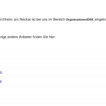
rchheim am Neckar ist bei uns im Bereich
eingetr
Organisationen/DRK
nige andere Anbieter finden Sie hier:
en
V.
ld e.V.