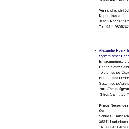
Versandhandel J
Kopernikusstr. 1
30952 Ronnenber
Tel.: 0511 980528
Alexandra Rosit-H
Systemischer Coach
Entspannungsthera
Hering bietet: Sem
Telefonisches Coac
Burnout und Depres
Systemische Aufste
http://neuaufgeste
(Neu: Sam , 23.
Praxis Neuaufgest
Ou
Schloss Eisenbach
36341 Lauterbach
Tel.: 06641 64096