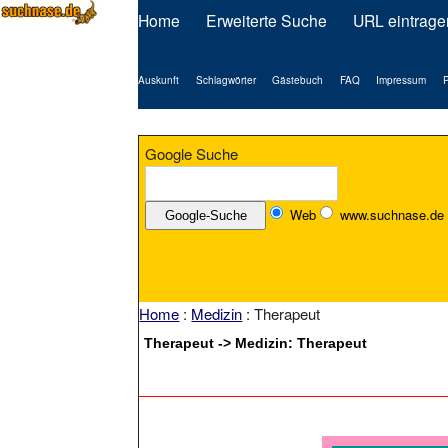
Home
Erweiterte Suche
URL eintrage
Auskunft
Schlagwörter
Gästebuch
FAQ
Impressum
P
Google Suche
Web
www.suchnase.de
Home
:
Medizin
: Therapeut
Therapeut -> Medizin: Therapeut