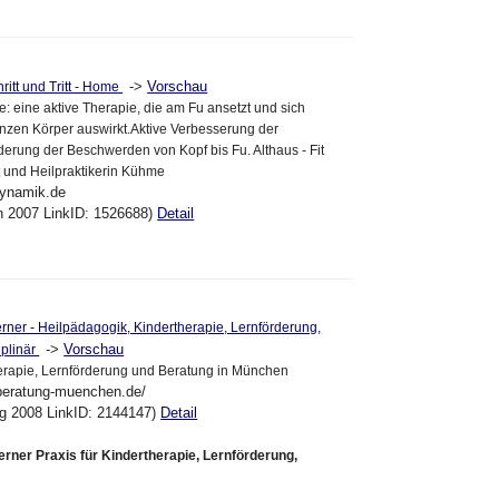
->
Vorschau
hritt und Tritt - Home
 eine aktive Therapie, die am Fu ansetzt und sich
anzen Körper auswirkt.Aktive Verbesserung der
derung der Beschwerden von Kopf bis Fu. Althaus - Fit
tt und Heilpraktikerin Kühme
dynamik.de
an 2007 LinkID: 1526688)
Detail
er - Heilpädagogik, Kindertherapie, Lernförderung,
->
Vorschau
iplinär
herapie, Lernförderung und Beratung in München
nberatung-muenchen.de/
ug 2008 LinkID: 2144147)
Detail
ner Praxis für Kindertherapie, Lernförderung,