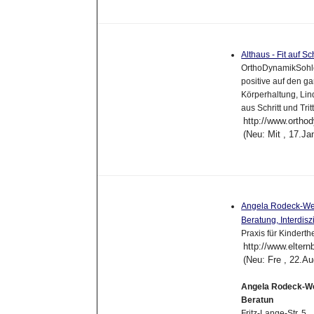
Althaus - Fit auf Sc
OrthoDynamikSohle:
positive auf den g
Körperhaltung, Lin
aus Schritt und Tri
http://www.ortho
(Neu: Mit , 17.J
Angela Rodeck-Wern
Beratung, Interdisz
Praxis für Kindert
http://www.elter
(Neu: Fre , 22.A
Angela Rodeck-Wer
Beratun
Fritz-Lange-Str. 5