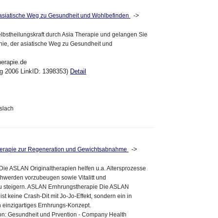
->
 asiatische Weg zu Gesundheit und Wohlbefinden
elbstheilungskraft durch Asia Therapie und gelangen Sie
nie, der asiatische Weg zu Gesundheit und
herapie.de
ug 2006 LinkID: 1398353)
Detail
8
slach
->
erapie zur Regeneration und Gewichtsabnahme
ie ASLAN Originaltherapien helfen u.a. Altersprozesse
hwerden vorzubeugen sowie Vitalitt und
zu steigern. ASLAN Ernhrungstherapie Die ASLAN
st keine Crash-Dit mit Jo-Jo-Effekt, sondern ein in
 einzigartiges Ernhrungs-Konzept.
ion: Gesundheit und Prvention - Company Health