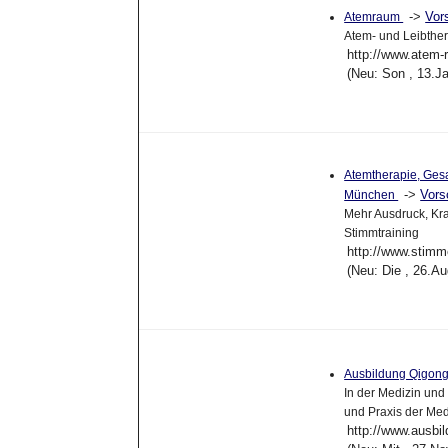
->
Vor
Atemraum
Atem- und Leibthe
http://www.atem-
(Neu: Son , 13.J
Atemtherapie, Gesa
->
Vors
München
Mehr Ausdruck, Kra
Stimmtraining
http://www.stimm
(Neu: Die , 26.A
Ausbildung Qigon
In der Medizin un
und Praxis der Med
http://www.ausbi