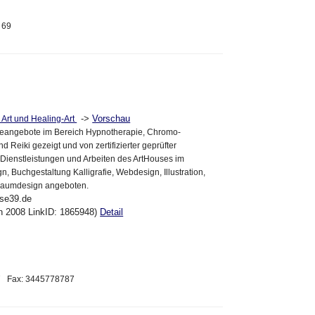
9 69
->
Vorschau
Art und Healing-Art
eangebote im Bereich Hypnotherapie, Chromo-
nd Reiki gezeigt und von zertifizierter geprüfter
Dienstleistungen und Arbeiten des ArtHouses im
n, Buchgestaltung Kalligrafie, Webdesign, Illustration,
aumdesign angeboten.
use39.de
an 2008 LinkID: 1865948)
Detail
67 Fax: 3445778787