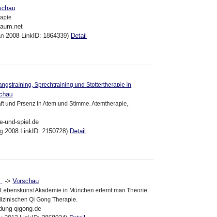
schau
rapie
raum.net
an 2008 LinkID: 1864339)
Detail
ngstraining, Sprechtraining und Stottertherapie in
chau
ft und Prsenz in Atem und Stimme. Atemtherapie,
e-und-spiel.de
ug 2008 LinkID: 2150728)
Detail
->
Vorschau
g
d Lebenskunst Akademie in München erlernt man Theorie
izinischen Qi Gong Therapie.
ldung-qigong.de