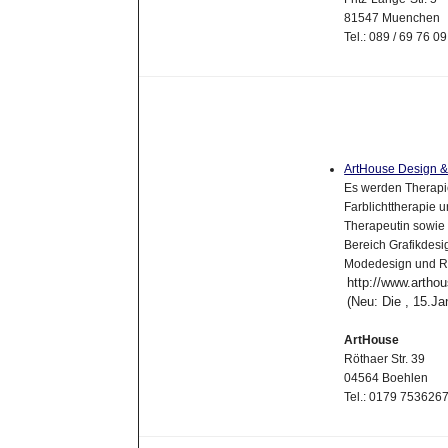
81547 Muenchen
Tel.: 089 / 69 76 0
ArtHouse Design & 
Es werden Therapi
Farblichttherapie u
Therapeutin sowie 
Bereich Grafikdesig
Modedesign und R
http://www.artho
(Neu: Die , 15.J
ArtHouse
Röthaer Str. 39
04564 Boehlen
Tel.: 0179 75362