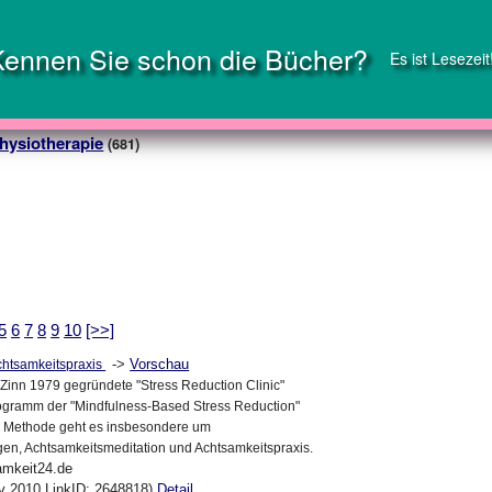
Kennen Sie schon die Bücher?
Es ist Lesezeit
hysiotherapie
(681)
5
6
7
8
9
10
[>>]
->
Vorschau
chtsamkeitspraxis
Zinn 1979 gegründete "Stress Reduction Clinic"
rogramm der "Mindfulness-Based Stress Reduction"
r Methode geht es insbesondere um
en, Achtsamkeitsmeditation und Achtsamkeitspraxis.
amkeit24.de
ov 2010 LinkID: 2648818)
Detail