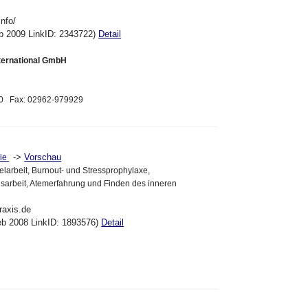
info/
eb 2009 LinkID: 2343722)
Detail
ternational GmbH
70 Fax: 02962-979929
->
Vorschau
pie
larbeit, Burnout- und Stressprophylaxe,
sarbeit, Atemerfahrung und Finden des inneren
raxis.de
eb 2008 LinkID: 1893576)
Detail