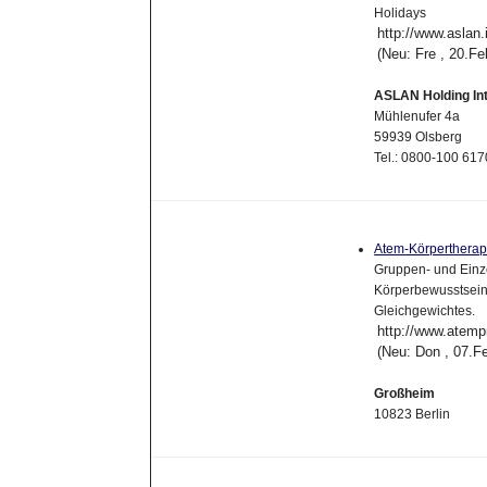
Holidays
http://www.aslan.
(Neu: Fre , 20.F
ASLAN Holding In
Mühlenufer 4a
59939 Olsberg
Tel.: 0800-100 61
Atem-Körperthera
Gruppen- und Einze
Körperbewusstsein
Gleichgewichtes.
http://www.atemp
(Neu: Don , 07.F
Großheim
10823 Berlin