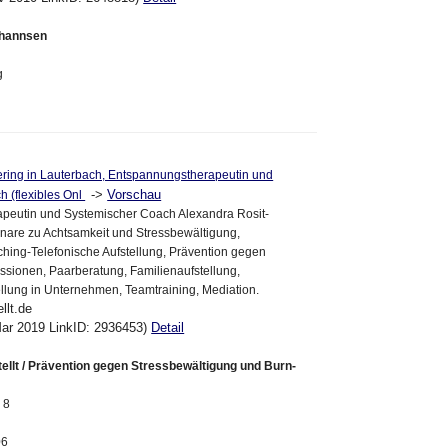
ohannsen
g
2
ering in Lauterbach, Entspannungstherapeutin und
->
Vorschau
 (flexibles Onl
peutin und Systemischer Coach Alexandra Rosit-
inare zu Achtsamkeit und Stressbewältigung,
hing-Telefonische Aufstellung, Prävention gegen
sionen, Paarberatung, Familienaufstellung,
llung in Unternehmen, Teamtraining, Mediation.
llt.de
Mar 2019 LinkID: 2936453)
Detail
ellt / Prävention gegen Stressbewältigung und Burn-
 8
06