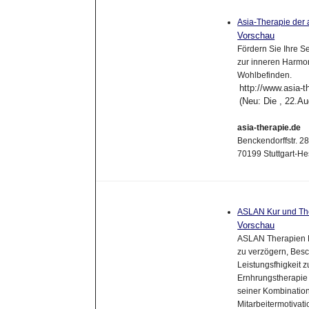
Asia-Therapie der
Vorschau
Fördern Sie Ihre S
zur inneren Harmo
Wohlbefinden.
http://www.asia-t
(Neu: Die , 22.A
asia-therapie.de
Benckendorffstr. 2
70199 Stuttgart-He
ASLAN Kur und Th
Vorschau
ASLAN Therapien D
zu verzögern, Besc
Leistungsfhigkeit 
Ernhrungstherapie i
seiner Kombination
Mitarbeitermotivat