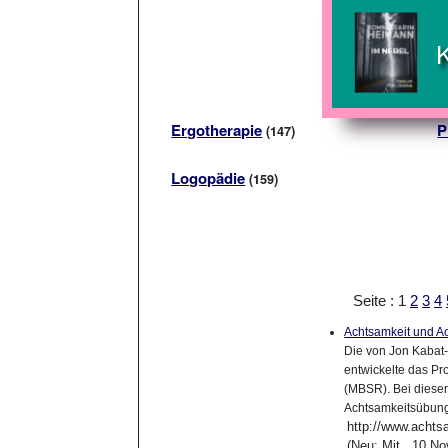
Ergotherapie
P
(147)
Logopädie
(159)
Seite : 1
2
3
4
Achtsamkeit und A
Die von Jon Kabat-
entwickelte das P
(MBSR). Bei diese
Achtsamkeitsübung
http://www.achts
(Neu: Mit , 10.N