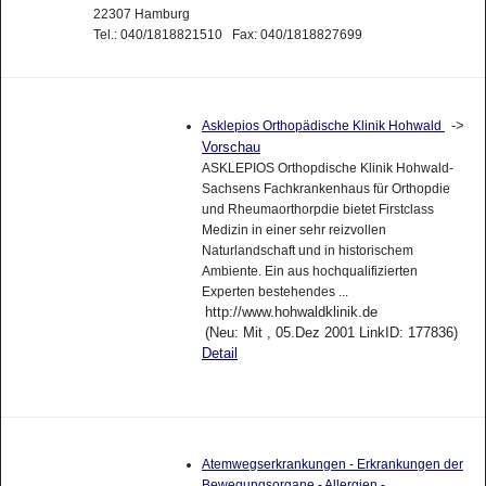
22307 Hamburg
Tel.: 040/1818821510 Fax: 040/1818827699
->
Asklepios Orthopädische Klinik Hohwald
Vorschau
ASKLEPIOS Orthopdische Klinik Hohwald-
Sachsens Fachkrankenhaus für Orthopdie
und Rheumaorthorpdie bietet Firstclass
Medizin in einer sehr reizvollen
Naturlandschaft und in historischem
Ambiente. Ein aus hochqualifizierten
Experten bestehendes ...
http://www.hohwaldklinik.de
(Neu: Mit , 05.Dez 2001 LinkID: 177836)
Detail
Atemwegserkrankungen - Erkrankungen der
Bewegungsorgane - Allergien -