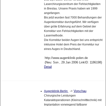
Laserchirurgiezentrum der Fehlsichtigkeiten
in Breslau. Unsere Praxis haben wir 1999
angefangen.
Bis jetzt wurden fast 7000 Behandlungen der
Augenkorrektur durchgeführt. Wir verfügen
über gröte Erfahrung auf dem Gebiet der
Korrektur von Fehlsichtigkeiten mit der
Lasermethode.
Die Korrektur beider Augen bei uns entspricht
inklusive Hotel dem Preis der Korrektur nur
eines Auges in Deutschland.
http://www.augenklinik-polen.de
(Neu: Son , 29.Jan 2006 LinkID: 1186198)
Detail
->
Vorschau
Augenklinik-Berlin
Chirurgische Leistungen
Kataraktoperationen (Kleinschnitttechnik) mit
Implantation vorwiegend faltbarer