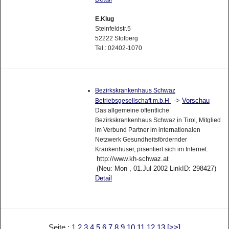
E.Klug
Steinfeldstr.5
52222 Stolberg
Tel.: 02402-1070
Bezirkskrankenhaus Schwaz
->
Vorschau
Betriebsgesellschaft m.b.H
Das allgemeine öffentliche
Bezirkskrankenhaus Schwaz in Tirol, Mitglied
im Verbund Partner im internationalen
Netzwerk Gesundheitsfördernder
Krankenhuser, prsentiert sich im Internet.
http://www.kh-schwaz.at
(Neu: Mon , 01.Jul 2002 LinkID: 298427)
Detail
Seite : 1
2
3
4
5
6
7
8
9
10
11
12
13
[>>]