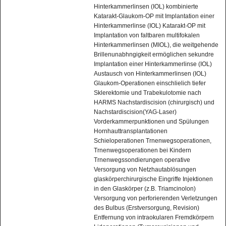
Hinterkammerlinsen (IOL) kombinierte
Katarakt-Glaukom-OP mit Implantation einer
Hinterkammerlinse (IOL) Katarakt-OP mit
Implantation von faltbaren multifokalen
Hinterkammerlinsen (MIOL), die weitgehende
Brillenunabhngigkeit ermöglichen sekundre
Implantation einer Hinterkammerlinse (IOL)
Austausch von Hinterkammerlinsen (IOL)
Glaukom-Operationen einschlielich tiefer
Sklerektomie und Trabekulotomie nach
HARMS Nachstardiscision (chirurgisch) und
Nachstardiscision(YAG-Laser)
Vorderkammerpunktionen und Spülungen
Hornhauttransplantationen
Schieloperationen Trnenwegsoperationen,
Trnenwegsoperationen bei Kindern
Trnenwegssondierungen operative
Versorgung von Netzhautablösungen
glaskörperchirurgische Eingriffe Injektionen
in den Glaskörper (z.B. Triamcinolon)
Versorgung von perforierenden Verletzungen
des Bulbus (Erstversorgung, Revision)
Entfernung von intraokularen Fremdkörpern