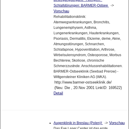
->
Schlafstörungen: BARMER-Ostsee
Vorschau
Rehabilitationsklinik:
Atemwegserkrankungen, Bronchitis,
Lungenemphysem, Asthma,
Lungenerkrankungen, Hauterkrankungen,
Psoriasis, Dermatitis, Ekzeme, deme, Akne,
Atmungsstörungen, Schnarchen,
Schlafapnoe, Hypoventilation, Arthrose,
Wirbelsulensyndrom, Osteoporose, Morbus
Bechterew, Skoliose, chronische
Schmerzzustnde. Anschlussrehabilitationen.
BARMER-Ostseeklinik (Seebad Prerow) -
Wittgensteiner Kliniken AG (WKA).
http://www.barmer-ostseeklinik.de/
(Neu: Die , 20.Nov 2001 LinkID: 169522)
Detail
->
Vorschau
Augenklinik in Breslau (Polen)!
Das Eye Laser Center ist das erste