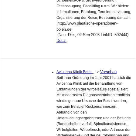
Schönheits-OP's: Brustvergröerung,
Fettabsaugung, Facelifting u.v.m. Wir bieten:
Informationen, Beratung, Terminreservierung,
Organisierung der Reise, Betreuung danach.
http://www.plastische-operationen-
polen.de
(Neu: Die , 02.Sep 2003 LinkID: 502444)
Detail
->
Vorschau
Avicenna Klinik Berlin
Seit ihrer Gründung im Jahr 2001 hat sich die
Avicenna Klinik auf die Behandlung von
Erkrankungen der Wirbelsäule spezialisiert.
Mit modernsten Diagnoseverfahren ermitteln
wir die genaue Ursache der Beschwerden,
wie zum Beispiel Rückenschmerzen.
Abhängig von den
Untersuchungsergebnissen und der Befunde
(Bandscheibenvorfall, Spinalkanalstenose,
Wirbelgleiten, Wirbelbruch, oder Arthrose der
Wirbelgelenke) und der neurologischen und