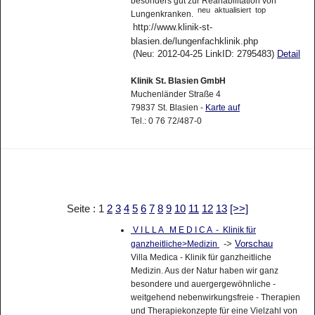
besonders gut zur Reahabilitation von
neu
aktualisiert
top
Lungenkranken.
http://www.klinik-st-
blasien.de/lungenfachklinik.php
(Neu: 2012-04-25 LinkID: 2795483)
Detail
Klinik St. Blasien GmbH
Muchenländer Straße 4
79837 St. Blasien -
Karte auf
Tel.: 0 76 72/487-0
Seite : 1
2
3
4
5
6
7
8
9
10
11
12
13
[>>]
V I L L A M E D I C A - Klinik für
->
Vorschau
ganzheitliche>Medizin
Villa Medica - Klinik für ganzheitliche
Medizin. Aus der Natur haben wir ganz
besondere und auergergewöhnliche -
weitgehend nebenwirkungsfreie - Therapien
und Therapiekonzepte für eine Vielzahl von