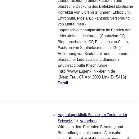
Lidoperationen (Tumorexcisionen und
plastische Deckung des Defektes) plastische
Korrektur von Lidfehlstellungen (Ektropium,
Entropium, Ptosis, Epikanthus) Versorgung
von Lidtraumen -
Lippenschleimhautplastiken im Bereich der
Lider kleine Lidchirurgie (Chalazion-OP,
Blepharochalasis-OP, Epilation von Cilien,
Excision von Xanthelasmen u.a. IGel)
Entfernung von Bindehaut- und Lidtumoren
plastischer Lidersatz bei Lidtumoren
Enucleatio bulbi Kltechirurgie
http://www.augenklinik-berlin.de
(Neu: Fre , 07.Apr 2000 LinkID: 5413)
Detail
Augentagesklinik Sursee, im Zentrum der
->
Vorschau
Schweiz
Wirbieten dem Patienten Beratung und
Behandlung in entspannter Atmosphre.
Unser Konzept richtet sich konsequent auf