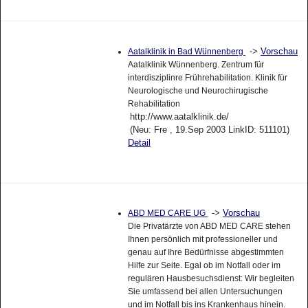
->
Vorschau
Aatalklinik in Bad Wünnenberg
Aatalklinik Wünnenberg. Zentrum für
interdisziplinre Frührehabilitation. Klinik für
Neurologische und Neurochirugische
Rehabilitation
http://www.aatalklinik.de/
(Neu: Fre , 19.Sep 2003 LinkID: 511101)
Detail
->
Vorschau
ABD MED CARE UG
Die Privatärzte von ABD MED CARE stehen
Ihnen persönlich mit professioneller und
genau auf Ihre Bedürfnisse abgestimmten
Hilfe zur Seite. Egal ob im Notfall oder im
regulären Hausbesuchsdienst: Wir begleiten
Sie umfassend bei allen Untersuchungen
und im Notfall bis ins Krankenhaus hinein.