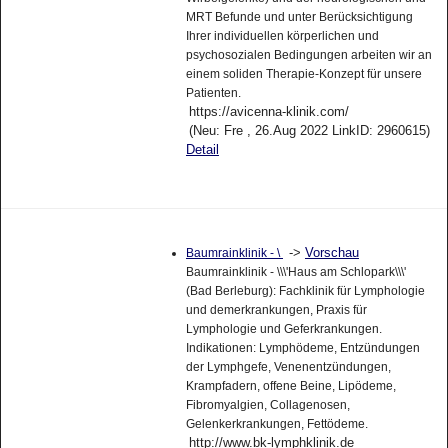
MRT Befunde und unter Berücksichtigung
Ihrer individuellen körperlichen und
psychosozialen Bedingungen arbeiten wir an
einem soliden Therapie-Konzept für unsere
Patienten.
https://avicenna-klinik.com/
(Neu: Fre , 26.Aug 2022 LinkID: 2960615)
Detail
->
Vorschau
Baumrainklinik - \
Baumrainklinik - \\\'Haus am Schlopark\\\'
(Bad Berleburg): Fachklinik für Lymphologie
und demerkrankungen, Praxis für
Lymphologie und Geferkrankungen.
Indikationen: Lymphödeme, Entzündungen
der Lymphgefe, Venenentzündungen,
Krampfadern, offene Beine, Lipödeme,
Fibromyalgien, Collagenosen,
Gelenkerkrankungen, Fettödeme.
http://www.bk-lymphklinik.de