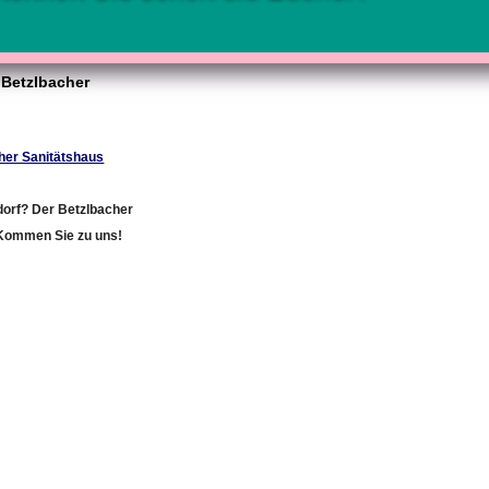
 Betzlbacher
cher Sanitätshaus
dorf? Der Betzlbacher
. Kommen Sie zu uns!
k geändert am: