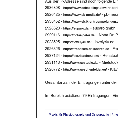
2936808 -
https://www.schaedlingsabwehr-berl
2926425 -
- pb-med
https://www.pb-media.de/
2938452 -
https://www.elcik-entruempelungen.
2928523 -
- suparo gmbh
https://suparo.de/
2929116 -
- Notar Dr. P
https://notar-peter.de/
2928525 -
- lovely4u.de
https://lovely4u.de/
2926326 -
- Fr
https://francisco-dellandrea.de
2937124 -
- Rehatech
https://betzlbacher.com/
2931113 -
- Mietstudi
http://www.westudio.de/
2926772 -
- Klav
http://www.weschenfelder.eu/
Gesamtanzahl der Eintragungen unter der 
Im Bereich existieren 79 Eintragungen. Ein
Praxis für Physiotherapie und Osteopathie | Ph