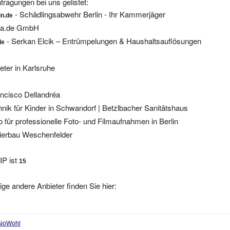
- Schädlingsabwehr Berlin - Ihr Kammerjäger
in.de
ia.de GmbH
- Serkan Elcik – Entrümpelungen & Haushaltsauflösungen
de
eter in Karlsruhe
ancisco Dellandréa
nik für Kinder in Schwandorf | Betzlbacher Sanitätshaus
o für professionelle Foto- und Filmaufnahmen in Berlin
ierbau Weschenfelder
IP ist
15
ige andere Anbieter finden Sie hier:
ysioWohl