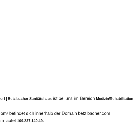
ist bei uns im Bereich
orf | Betzlbacher Sanitätshaus
Medizin/Rehabilitation
com/ befindet sich innerhalb der Domain betzlbacher.com.
om lautet
.
109.237.140.49
tragungen bei uns gelistet: