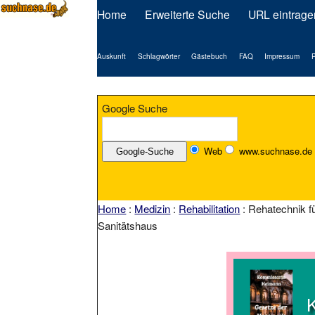
Home
Erweiterte Suche
URL eintrage
Auskunft
Schlagwörter
Gästebuch
FAQ
Impressum
P
Google Suche
Web
www.suchnase.de
Home
:
Medizin
:
Rehabilitation
: Rehatechnik f
Sanitätshaus