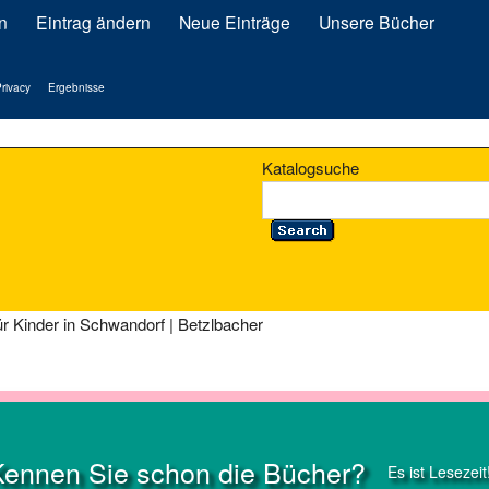
n
Eintrag ändern
Neue Einträge
Unsere Bücher
rivacy
Ergebnisse
Katalogsuche
ür Kinder in Schwandorf | Betzlbacher
Kennen Sie schon die Bücher?
Es ist Lesezeit