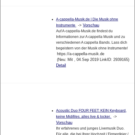
A-cappella-Musik.de | Die Musik ohne
->
Vorschau
Instrumente
Auf A-cappella-Musik.de findest du
Informationen zur A cappella Musik und zu
verschiedenen A cappella Bands. Lass dich
begeistern von der Musik ohne Instrumente!
https://a-cappella-musik.de
(Neu: Mit , 04.Sep 2019 LinkID: 2939165)
Detail
Acoustic Duo FOUR FEET: KEIN Keyboard,
->
keine Midifiles. alles live & locker.
Vorschau
Ihr erfahrenes und junges Livemusik Duo.
Für alle, die bei Ihrer Hochzeit / Firmenfeier /