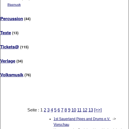
Blasmusik
Percussion
(44)
Texte
(13)
Tickets@
(115)
Verlage
(34)
Volksmusik
(76)
Seite : 1
2
3
4
5
6
7
8
9
10
11
12
13
[>>]
->
1st Sauerland Pipes and Drums e.V.
Vorschau