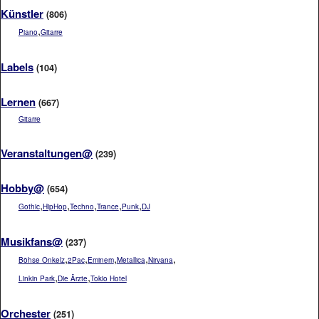
Künstler
(806)
,
Piano
Gitarre
Labels
(104)
Lernen
(667)
Gitarre
Veranstaltungen@
(239)
Hobby@
(654)
,
,
,
,
,
Gothic
HipHop
Techno
Trance
Punk
DJ
Musikfans@
(237)
,
,
,
,
,
Böhse Onkelz
2Pac
Eminem
Metallica
Nirvana
,
,
Linkin Park
Die Ärzte
Tokio Hotel
Orchester
(251)