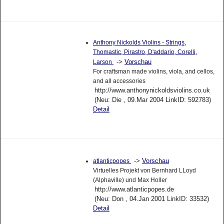
Anthony Nickolds Violins - Strings,
Thomastic, Pirastro, D'addario, Corelli,
->
Vorschau
Larson
For craftsman made violins, viola, and cellos,
and all accessories
http://www.anthonynickoldsviolins.co.uk
(Neu: Die , 09.Mar 2004 LinkID: 592783)
Detail
->
Vorschau
atlanticpopes
Virtuelles Projekt von Bernhard LLoyd
(Alphaville) und Max Holler
http://www.atlanticpopes.de
(Neu: Don , 04.Jan 2001 LinkID: 33532)
Detail