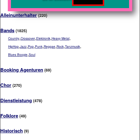
Alleinunterhalter
(220)
Bands
(1825)
,
,
,
,
Country
Crossover
Elektronik
Heavy Metal
,
,
,
,
,
,
,
HipHop
Jazz
Pop
Punk
Reggae
Rock
Tanzmusik
,
Blues Boogie
Soul
Booking Agenturen
(69)
Chor
(270)
Dienstleistung
(478)
Folklore
(49)
Historisch
(9)