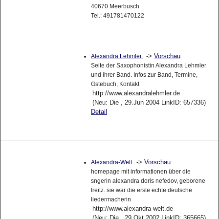
40670 Meerbusch
Tel.: 491781470122
->
Vorschau
Alexandra Lehmler
Seite der Saxophonistin Alexandra Lehmler
und ihrer Band. Infos zur Band, Termine,
Gstebuch, Kontakt
http://www.alexandralehmler.de
(Neu: Die , 29.Jun 2004 LinkID: 657336)
Detail
->
Vorschau
Alexandra-Welt
homepage mit informationen über die
sngerin alexandra doris nefedov, geborene
treitz. sie war die erste echte deutsche
liedermacherin
http://www.alexandra-welt.de
(Neu: Die , 29.Okt 2002 LinkID: 365665)