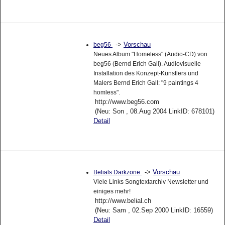
->
Vorschau
beg56
Neues Album "Homeless" (Audio-CD) von
beg56 (Bernd Erich Gall). Audiovisuelle
Installation des Konzept-Künstlers und
Malers Bernd Erich Gall: "9 paintings 4
homless".
http://www.beg56.com
(Neu: Son , 08.Aug 2004 LinkID: 678101)
Detail
->
Vorschau
Belials Darkzone
Viele Links Songtextarchiv Newsletter und
einiges mehr!
http://www.belial.ch
(Neu: Sam , 02.Sep 2000 LinkID: 16559)
Detail