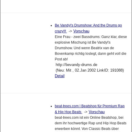
Be Vandy\'s Drumshow: And the Drums go
->
Vorschau
crazy!!!
Eine Frau - zwei Bassdrums: Ganz klar, diese
explosive Mischung ist Be Vandy\'s
Drumshow. Und wenn Beatrix van de
Bovenkamp richtig loslegt, dann geht voll die
Post ab!
http://bevandy-drums.de
(Neu: Mit , 02.Jan 2002 LinkID: 191088)
Detail
beat-trees.com | Beatshop für Premium Rap
->
Vorschau
& Hip Hop Beats
beat-trees.com ist ein Online Beatshop, bei
dem ihr hochwertige Rap und Hip Hop Beats
erwerben könnt. Von Classic Beats über