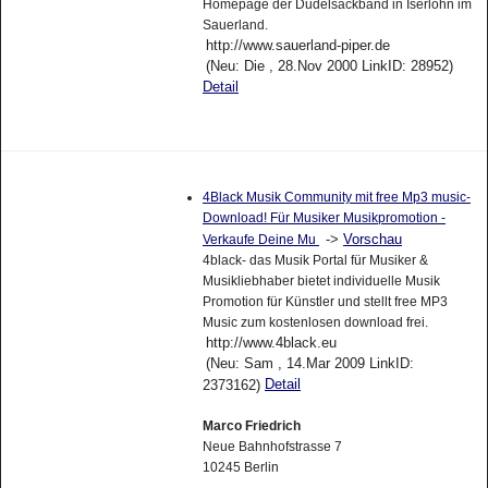
Homepage der Dudelsackband in Iserlohn im
Sauerland.
http://www.sauerland-piper.de
(Neu: Die , 28.Nov 2000 LinkID: 28952)
Detail
4Black Musik Community mit free Mp3 music-
Download! Für Musiker Musikpromotion -
->
Vorschau
Verkaufe Deine Mu
4black- das Musik Portal für Musiker &
Musikliebhaber bietet individuelle Musik
Promotion für Künstler und stellt free MP3
Music zum kostenlosen download frei.
http://www.4black.eu
(Neu: Sam , 14.Mar 2009 LinkID:
Detail
2373162)
Marco Friedrich
Neue Bahnhofstrasse 7
10245 Berlin