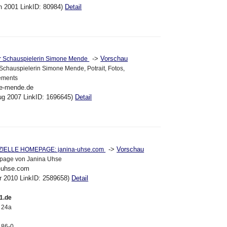
un 2001 LinkID: 80984)
Detail
->
Vorschau
er Schauspielerin Simone Mende
r Schauspielerin Simone Mende, Potrait, Fotos,
ements
ne-mende.de
ug 2007 LinkID: 1696645)
Detail
->
Vorschau
IZIELLE HOMEPAGE: janina-uhse.com
mepage von Janina Uhse
a-uhse.com
pr 2010 LinkID: 2589658)
Detail
1.de
. 24a
 86-0