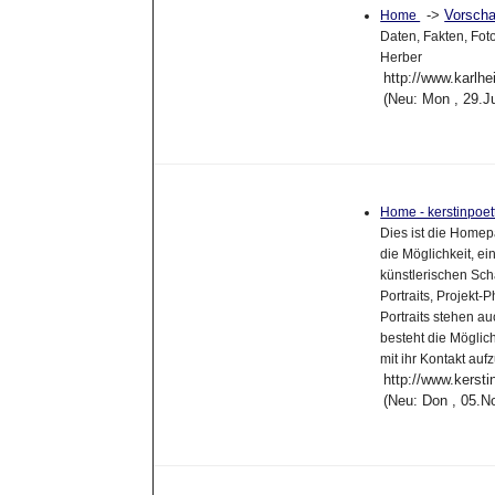
->
Vorsch
Home
Daten, Fakten, Fot
Herber
http://www.karlhe
(Neu: Mon , 29.J
Home - kerstinpoet
Dies ist die Homep
die Möglichkeit, ei
künstlerischen Sch
Portraits, Projekt-
Portraits stehen 
besteht die Möglich
mit ihr Kontakt au
http://www.kersti
(Neu: Don , 05.N