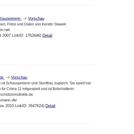
->
Vorschau
chauspielerin
onen, Fotos und Daten von Kerstin Slawek
in.net
kt 2007 LinkID: 1762646)
Detail
->
Vorschau
.de
st Schauspielerin und Stuntfrau zugleich. Sie spielt hat
 für Cobra 11 mitgespielt und ist Botschafterin
eschützerinstinkte.de.
dsmann.de/
Nov 2010 LinkID: 2647624)
Detail