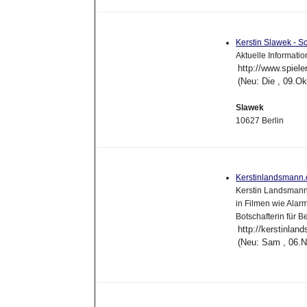
Kerstin Slawek - S
Aktuelle Informati
http://www.spieler
(Neu: Die , 09.O
Slawek
10627 Berlin
Kerstinlandsmann
Kerstin Landsmann i
in Filmen wie Alarm
Botschafterin für B
http://kerstinlan
(Neu: Sam , 06.