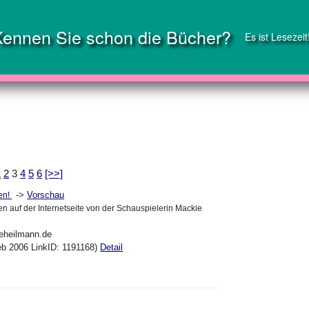
Kennen Sie schon die Bücher?
Es ist Lesezeit
1
2
3
4
5
6
[>>]
->
Vorschau
en!
n auf der Internetseite von der Schauspielerin Mackie
eheilmann.de
eb 2006 LinkID: 1191168)
Detail