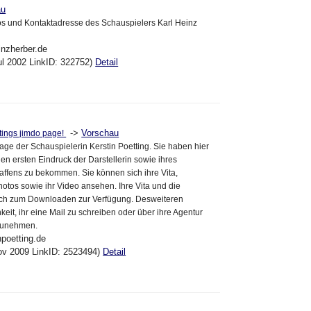
au
os und Kontaktadresse des Schauspielers Karl Heinz
inzherber.de
ul 2002 LinkID: 322752)
Detail
->
Vorschau
tings jimdo page!
age der Schauspielerin Kerstin Poetting. Sie haben hier
nen ersten Eindruck der Darstellerin sowie ihres
affens zu bekommen. Sie können sich ihre Vita,
Photos sowie ihr Video ansehen. Ihre Vita und die
auch zum Downloaden zur Verfügung. Desweiteren
keit, ihr eine Mail zu schreiben oder über ihre Agentur
fzunehmen.
npoetting.de
ov 2009 LinkID: 2523494)
Detail