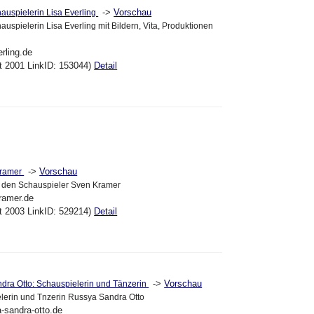
->
Vorschau
uspielerin Lisa Everling
spielerin Lisa Everling mit Bildern, Vita, Produktionen
erling.de
kt 2001 LinkID: 153044)
Detail
->
Vorschau
ramer
r den Schauspieler Sven Kramer
ramer.de
kt 2003 LinkID: 529214)
Detail
->
Vorschau
dra Otto: Schauspielerin und Tänzerin
lerin und Tnzerin Russya Sandra Otto
a-sandra-otto.de