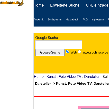
Home
Erweiterte Suche
URL eintrage
Auskunft
Schlagwörter
Gästebuch
FAQ
Impressum
P
Google Suche
Web
www.suchnase.de
Home
:
Kunst
:
Foto Video TV
:
Darsteller
: Seit
Darsteller -> Kunst: Foto Video TV: Darsteller