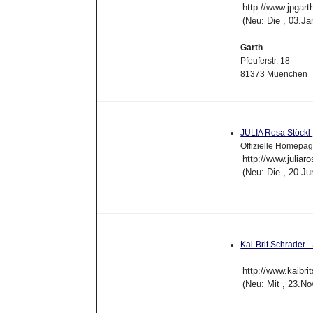
http://www.jpgart
(Neu: Die , 03.J
Garth
Pfeuferstr. 18
81373 Muenchen
JULIA Rosa Stöckl
Offizielle Homepag
http://www.juliar
(Neu: Die , 20.J
Kai-Brit Schrader 
http://www.kaibri
(Neu: Mit , 23.N