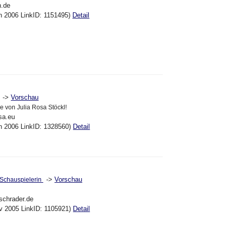
h.de
an 2006 LinkID: 1151495)
Detail
->
Vorschau
e von Julia Rosa Stöckl!
osa.eu
un 2006 LinkID: 1328560)
Detail
->
Vorschau
- Schauspielerin
tschrader.de
ov 2005 LinkID: 1105921)
Detail