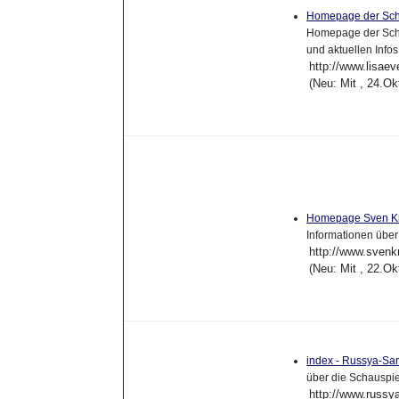
Homepage der Scha
Homepage der Schau
und aktuellen Infos
http://www.lisaev
(Neu: Mit , 24.O
Homepage Sven K
Informationen übe
http://www.svenk
(Neu: Mit , 22.O
index - Russya-San
über die Schauspie
http://www.russy