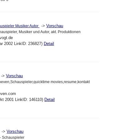
->
Vorschau
auspieler Musiker Autor
auspieler, Musiker und Autor, akt. Produktionen
vogt.de
ar 2002 LinkID: 236827)
Detail
->
Vorschau
oeven,Schauspieler,quicktime movies,resume,kontakt
oeven.com
kt 2001 LinkID: 146110)
Detail
->
Vorschau
 - Schauspieler