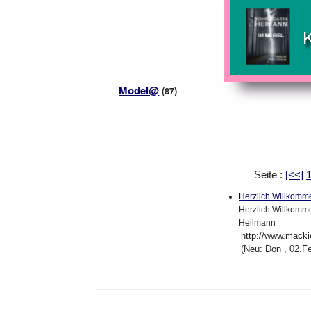
Model@
(87)
Seite :
[<<]
Herzlich Willkomm
Herzlich Willkomme
Heilmann
http://www.macki
(Neu: Don , 02.F