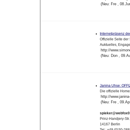
(Neu: Fre , 08.J
Internetpräsenz d
Offizielle Seite de
Auktuelles, Engag
http://www.simo
(Neu: Don , 09.A
Janina Uhse: OFF
Die offizielle Ho
http://www.janin
(Neu: Fre , 09.A
spieker@webfox0
Prinz-Handjery-Str
14167 Berlin
Tel.: +49 (0)30-288