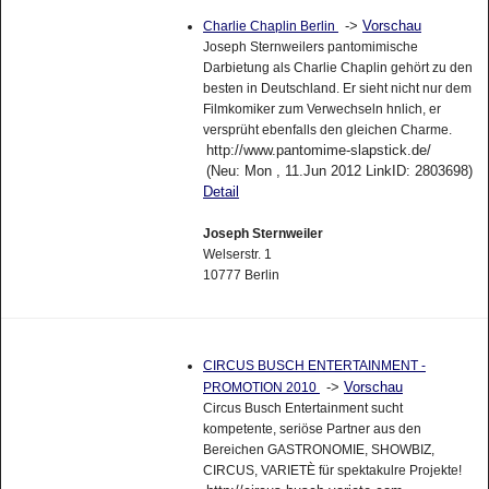
->
Vorschau
Charlie Chaplin Berlin
Joseph Sternweilers pantomimische
Darbietung als Charlie Chaplin gehört zu den
besten in Deutschland. Er sieht nicht nur dem
Filmkomiker zum Verwechseln hnlich, er
versprüht ebenfalls den gleichen Charme.
http://www.pantomime-slapstick.de/
(Neu: Mon , 11.Jun 2012 LinkID: 2803698)
Detail
Joseph Sternweiler
Welserstr. 1
10777 Berlin
CIRCUS BUSCH ENTERTAINMENT -
->
Vorschau
PROMOTION 2010
Circus Busch Entertainment sucht
kompetente, seriöse Partner aus den
Bereichen GASTRONOMIE, SHOWBIZ,
CIRCUS, VARIETÈ für spektakulre Projekte!