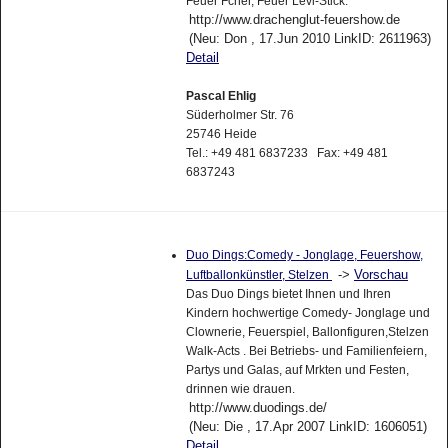
Feuer Fcher, Feuer Levi-Stick.
http://www.drachenglut-feuershow.de
(Neu: Don , 17.Jun 2010 LinkID: 2611963)
Detail
Pascal Ehlig
Süderholmer Str. 76
25746 Heide
Tel.: +49 481 6837233 Fax: +49 481
6837243
Duo Dings:Comedy - Jonglage, Feuershow,
->
Vorschau
Luftballonkünstler, Stelzen
Das Duo Dings bietet Ihnen und Ihren
Kindern hochwertige Comedy- Jonglage und
Clownerie, Feuerspiel, Ballonfiguren,Stelzen
Walk-Acts . Bei Betriebs- und Familienfeiern,
Partys und Galas, auf Mrkten und Festen,
drinnen wie drauen.
http://www.duodings.de/
(Neu: Die , 17.Apr 2007 LinkID: 1606051)
Detail