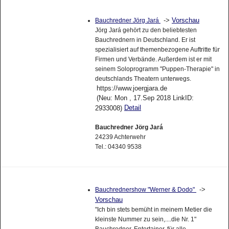
->
Vorschau
Bauchredner Jörg Jará
Jörg Jará gehört zu den beliebtesten
Bauchrednern in Deutschland. Er ist
spezialisiert auf themenbezogene Auftritte für
Firmen und Verbände. Außerdem ist er mit
seinem Soloprogramm "Puppen-Therapie" in
deutschlands Theatern unterwegs.
https://www.joergjara.de
(Neu: Mon , 17.Sep 2018 LinkID:
Detail
2933008)
Bauchredner Jörg Jará
24239 Achterwehr
Tel.: 04340 9538
->
Bauchrednershow "Werner & Dodo"
Vorschau
"Ich bin stets bemüht in meinem Metier die
kleinste Nummer zu sein,....die Nr. 1"
Bauchredner, Entertainer, für alle