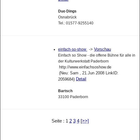
Duo Dings
Osnabrück
Tel.: 01577-9255140
->
Vorschau
einfach-so-show
Einfach so Show - die offene Bühne für alle in
der Kulturwerkstatt Paderborn
http://www.einfachsoshow.de
(Neu: Sam , 21.Jun 2008 LinkID:
Detail
2059684)
Bartsch
33100 Paderborn
Seite : 1
2
3
4
[>>]