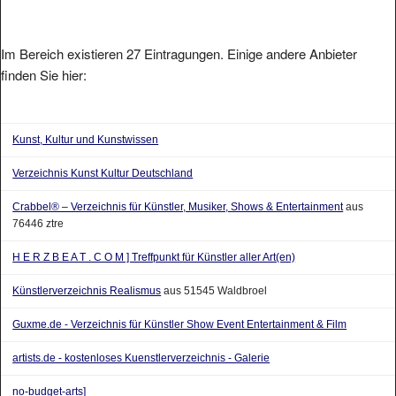
Im Bereich existieren 27 Eintragungen. Einige andere Anbieter
finden Sie hier:
Kunst, Kultur und Kunstwissen
Verzeichnis Kunst Kultur Deutschland
Crabbel® – Verzeichnis für Künstler, Musiker, Shows & Entertainment
aus
76446 ztre
H E R Z B E A T . C O M ] Treffpunkt für Künstler aller Art(en)
Künstlerverzeichnis Realismus
aus 51545 Waldbroel
Guxme.de - Verzeichnis für Künstler Show Event Entertainment & Film
artists.de - kostenloses Kuenstlerverzeichnis - Galerie
no-budget-arts]