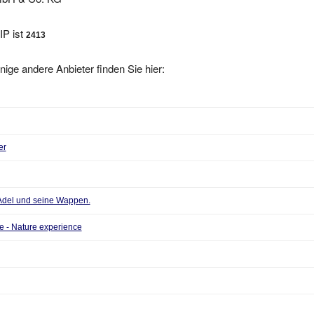
IP ist
2413
nige andere Anbieter finden Sie hier:
er
Adel und seine Wappen.
re - Nature experience