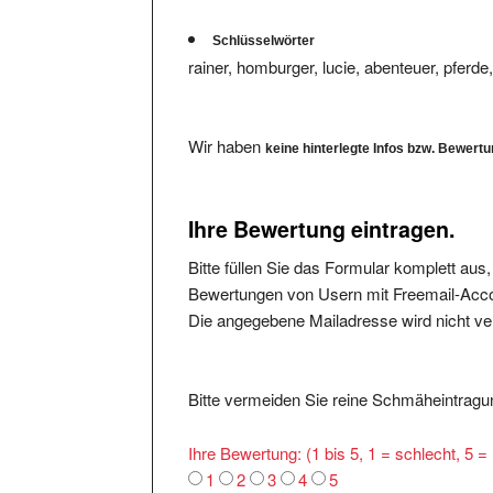
Schlüsselwörter
rainer, homburger, lucie, abenteuer, pferde,
Wir haben
keine hinterlegte Infos bzw. Bewert
Ihre Bewertung eintragen.
Bitte füllen Sie das Formular komplett aus
Bewertungen von Usern mit Freemail-Accou
Die angegebene Mailadresse wird nicht verö
Bitte vermeiden Sie reine Schmäheintragun
Ihre Bewertung: (1 bis 5, 1 = schlecht, 5 
1
2
3
4
5
Was ist Positiv:
*