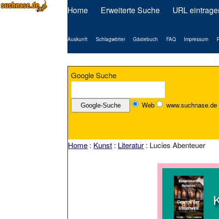
Home
Erweiterte Suche
URL eintrage
Auskunft
Schlagwörter
Gästebuch
FAQ
Impressum
P
Google Suche
Web
www.suchnase.de
Home
:
Kunst
:
Literatur
: Lucies Abenteuer