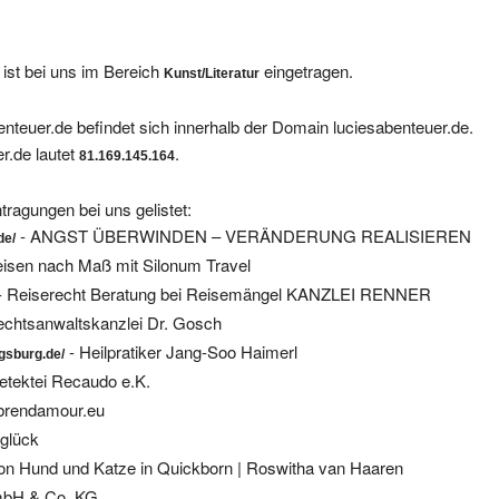
ist bei uns im Bereich
eingetragen.
Kunst/Literatur
nteuer.de befindet sich innerhalb der Domain luciesabenteuer.de.
r.de lautet
.
81.169.145.164
tragungen bei uns gelistet:
- ANGST ÜBERWINDEN – VERÄNDERUNG REALISIEREN
de/
eisen nach Maß mit Silonum Travel
- Reiserecht Beratung bei Reisemängel KANZLEI RENNER
echtsanwaltskanzlei Dr. Gosch
- Heilpratiker Jang-Soo Haimerl
ugsburg.de/
etektei Recaudo e.K.
brendamour.eu
eglück
ion Hund und Katze in Quickborn | Roswitha van Haaren
mbH & Co. KG