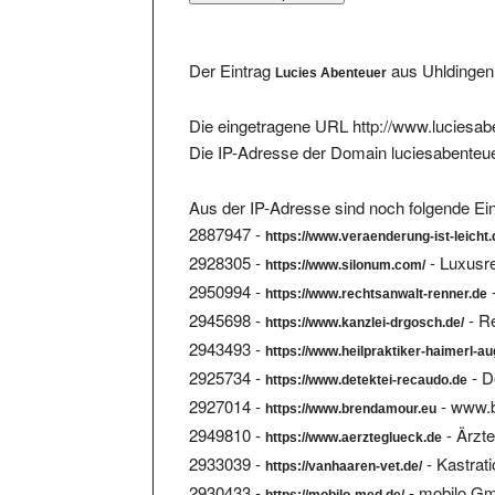
Der Eintrag
aus Uhldingen 
Lucies Abenteuer
Die eingetragene URL http://www.luciesabe
Die IP-Adresse der Domain luciesabenteue
Aus der IP-Adresse sind noch folgende Ein
2887947 -
https://www.veraenderung-ist-leicht.
2928305 -
- Luxusr
https://www.silonum.com/
2950994 -
https://www.rechtsanwalt-renner.de
2945698 -
- R
https://www.kanzlei-drgosch.de/
2943493 -
https://www.heilpraktiker-haimerl-a
2925734 -
- D
https://www.detektei-recaudo.de
2927014 -
- www.
https://www.brendamour.eu
2949810 -
- Ärzt
https://www.aerzteglueck.de
2933039 -
- Kastrat
https://vanhaaren-vet.de/
2930433 -
- mobilo G
https://mobilo-med.de/