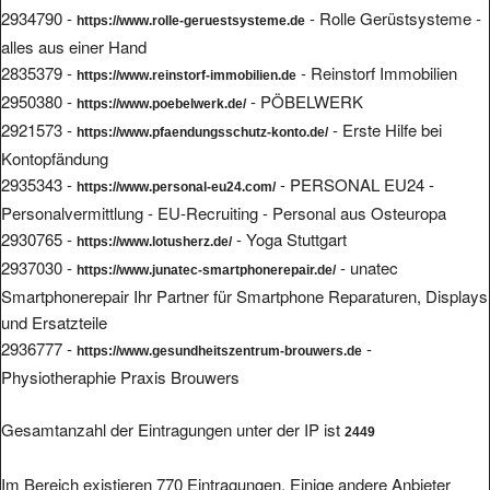
2934790 -
- Rolle Gerüstsysteme -
https://www.rolle-geruestsysteme.de
alles aus einer Hand
2835379 -
- Reinstorf Immobilien
https://www.reinstorf-immobilien.de
2950380 -
- PÖBELWERK
https://www.poebelwerk.de/
2921573 -
- Erste Hilfe bei
https://www.pfaendungsschutz-konto.de/
Kontopfändung
2935343 -
- PERSONAL EU24 -
https://www.personal-eu24.com/
Personalvermittlung - EU-Recruiting - Personal aus Osteuropa
2930765 -
- Yoga Stuttgart
https://www.lotusherz.de/
2937030 -
- unatec
https://www.junatec-smartphonerepair.de/
Smartphonerepair Ihr Partner für Smartphone Reparaturen, Displays
und Ersatzteile
2936777 -
-
https://www.gesundheitszentrum-brouwers.de
Physiotheraphie Praxis Brouwers
Gesamtanzahl der Eintragungen unter der IP ist
2449
Im Bereich existieren 770 Eintragungen. Einige andere Anbieter