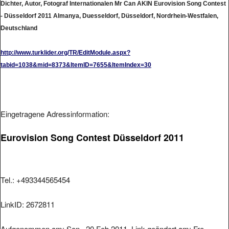
Dichter, Autor, Fotograf Internationalen Mr Can AKIN Eurovision Song Contest
- Düsseldorf 2011 Almanya, Duesseldorf, Düsseldorf, Nordrhein-Westfalen,
Deutschland
http://www.turklider.org/TR/EditModule.aspx?
tabid=1038&mid=8373&ItemID=7655&ItemIndex=30
Eingetragene Adressinformation:
Eurovision Song Contest Düsseldorf 2011
Tel.: +493344565454
LinkID: 2672811
Aufgenommen am: Son , 20.Feb 2011. Link geändert am: Fre ,