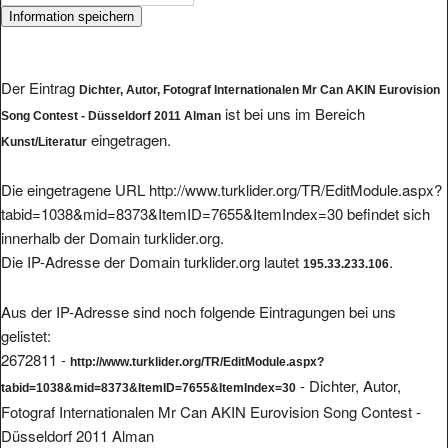
Der Eintrag
Dichter, Autor, Fotograf Internationalen Mr Can AKIN Eurovision
ist bei uns im Bereich
Song Contest - Düsseldorf 2011 Alman
eingetragen.
Kunst/Literatur
Die eingetragene URL http://www.turklider.org/TR/EditModule.aspx?
tabid=1038&mid=8373&ItemID=7655&ItemIndex=30 befindet sich
innerhalb der Domain turklider.org.
Die IP-Adresse der Domain turklider.org lautet
.
195.33.233.106
Aus der IP-Adresse sind noch folgende Eintragungen bei uns
gelistet:
2672811 -
http://www.turklider.org/TR/EditModule.aspx?
- Dichter, Autor,
tabid=1038&mid=8373&ItemID=7655&ItemIndex=30
Fotograf Internationalen Mr Can AKIN Eurovision Song Contest -
Düsseldorf 2011 Alman