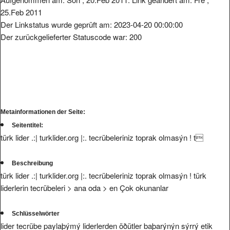
25.Feb 2011
Der Linkstatus wurde geprüft am: 2023-04-20 00:00:00
Der zurückgelieferter Statuscode war: 200
Metainformationen der Seite:
Seitentitel:
türk lider .:| turklider.org |:. tecrübeleriniz toprak olmasýn ! t
Beschreibung
türk lider .:| turklider.org |:. tecrübeleriniz toprak olmasýn ! türk
liderlerin tecrübeleri > ana oda > en Çok okunanlar
Schlüsselwörter
lider tecrübe paylaþýmý liderlerden öðütler baþarýnýn sýrrý etik