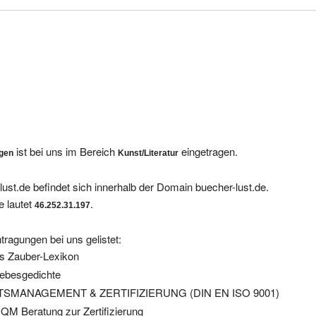
ist bei uns im Bereich
eingetragen.
ngen
Kunst/Literatur
ust.de befindet sich innerhalb der Domain buecher-lust.de.
e lautet
.
46.252.31.197
tragungen bei uns gelistet:
s Zauber-Lexikon
iebesgedichte
TSMANAGEMENT & ZERTIFIZIERUNG (DIN EN ISO 9001)
QM Beratung zur Zertifizierung
- Fotoatelier Berlin