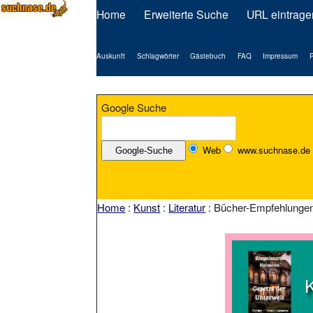
Home
Erweiterte Suche
URL eintrage
Auskunft
Schlagwörter
Gästebuch
FAQ
Impressum
P
Google Suche
Web
www.suchnase.de
Home
:
Kunst
:
Literatur
: Bücher-Empfehlungen