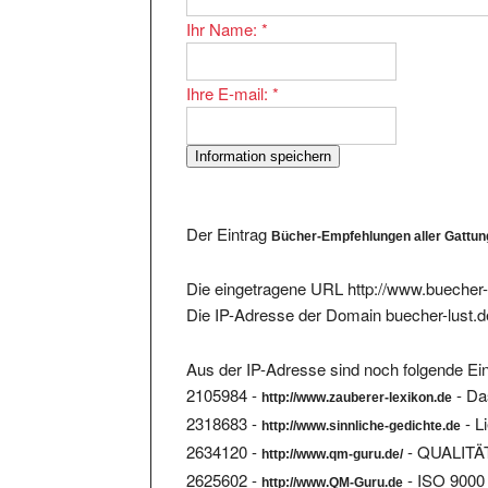
Ihr Name:
*
Ihre E-mail:
*
Der Eintrag
Bücher-Empfehlungen aller Gattu
Die eingetragene URL http://www.buecher-l
Die IP-Adresse der Domain buecher-lust.d
Aus der IP-Adresse sind noch folgende Ein
2105984 -
- Da
http://www.zauberer-lexikon.de
2318683 -
- L
http://www.sinnliche-gedichte.de
2634120 -
- QUALITÄ
http://www.qm-guru.de/
2625602 -
- ISO 9000 
http://www.QM-Guru.de
2785646 -