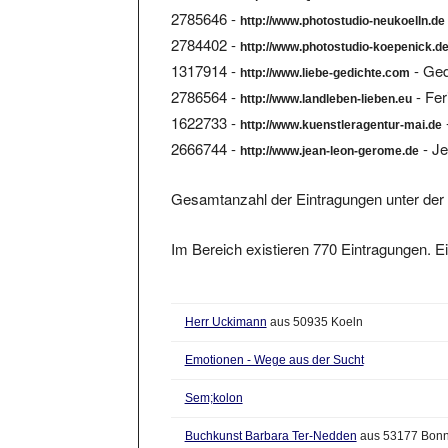
http://www.photostudio-neukoelln.de
2784402 -
http://www.photostudio-koepenick.d
1317914 -
- Ged
http://www.liebe-gedichte.com
2786564 -
- Fer
http://www.landleben-lieben.eu
1622733 -
http://www.kuenstleragentur-mai.de
2666744 -
- J
http://www.jean-leon-gerome.de
Gesamtanzahl der Eintragungen unter der 
Im Bereich existieren 770 Eintragungen. Ei
Herr Uckimann
aus 50935 Koeln
Emotionen - Wege aus der Sucht
Sem;kolon
Buchkunst Barbara Ter-Nedden
aus 53177 Bon