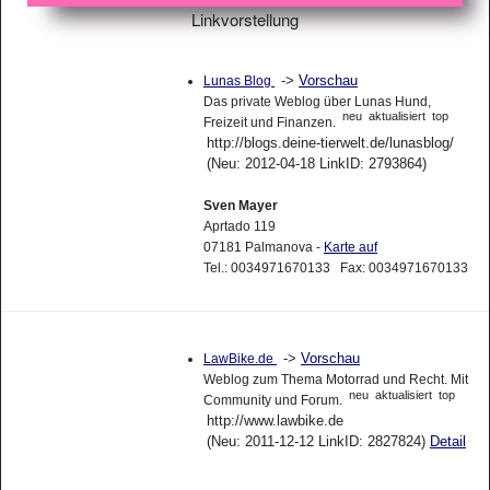
Linkvorstellung
->
Vorschau
Lunas Blog
Das private Weblog über Lunas Hund,
neu
aktualisiert
top
Freizeit und Finanzen.
http://blogs.deine-tierwelt.de/lunasblog/
(Neu: 2012-04-18 LinkID: 2793864)
Sven Mayer
Aprtado 119
07181 Palmanova -
Karte auf
Tel.: 0034971670133 Fax: 0034971670133
->
Vorschau
LawBike.de
Weblog zum Thema Motorrad und Recht. Mit
neu
aktualisiert
top
Community und Forum.
http://www.lawbike.de
(Neu: 2011-12-12 LinkID: 2827824)
Detail