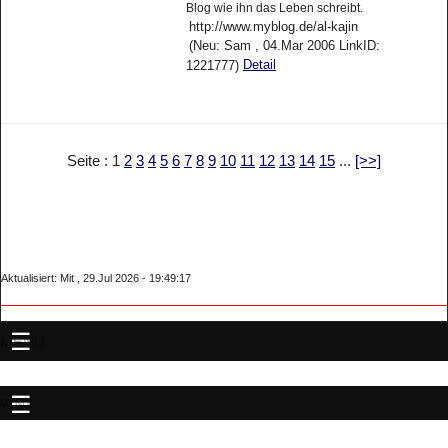
Blog wie ihn das Leben schreibt.
http://www.myblog.de/al-kajin
(Neu: Sam , 04.Mar 2006 LinkID:
Detail
1221777)
Seite : 1
2
3
4
5
6
7
8
9
10
11
12
13
14
15
...
[>>]
Aktualisiert: Mit , 29.Jul 2026 - 19:49:17
MENU
MENU