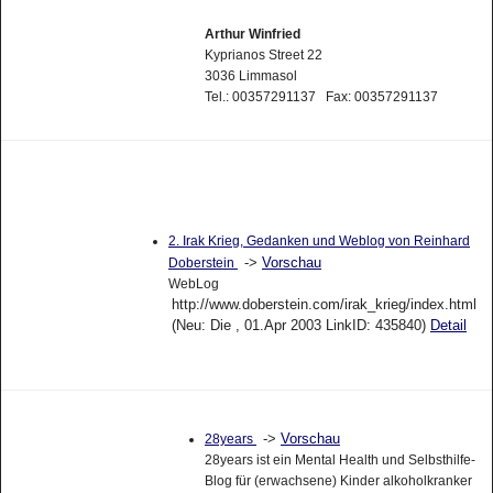
Arthur Winfried
Kyprianos Street 22
3036 Limmasol
Tel.: 00357291137 Fax: 00357291137
2. Irak Krieg, Gedanken und Weblog von Reinhard
->
Vorschau
Doberstein
WebLog
http://www.doberstein.com/irak_krieg/index.html
(Neu: Die , 01.Apr 2003 LinkID: 435840)
Detail
->
Vorschau
28years
28years ist ein Mental Health und Selbsthilfe-
Blog für (erwachsene) Kinder alkoholkranker