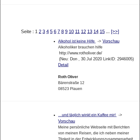
Seite : 1
2
3
4
5
6
7
8
9
10
11
12
13
14
15
...
[>>]
->
Vorschau
Alkohol ist keine Hilfe
Alkoholiker brauchen hilfe
http://www.rotholiver.de/
(Neu: Don , 30.Jul 2020 LinkID: 2946005)
Detail
Roth Oliver
Bärenstraße 12
08523 Plauen
->
…und täglich winkt ein Kaffee mir!
Vorschau
Meine persönliche Webseite mit Berichten
von meinen Reisen, die ich neben meiner
Ttigkeit in der Entwicklungszusammenarbeit