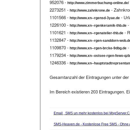
2273251 -
- Zahnkron
http://www.zahnkrone.de
1101566 -
- Ur
http://www.xn--rgensd-3yae.de
1226100 -
-
http://www.xn--rgenkeramik-thb.de
1101621 -
- R
http://www.xn--rgenatelier-thb.de
1132847 -
http://www.xn--rgen-sanddorn-wob.d
1109870 -
-
http://www.xn--rgen-brcke-9dbg.de
1179234 -
http://www.xn--ostsee-rgen-fewo-qzb
1246336 -
http://www.xn--hauptstadtreprsentan
Gesamtanzahl der Eintragungen unter der 
Im Bereich existieren 203 Eintragungen. Ei
Email , SMS un mehr kostenlos bei MsgServer.
SMS-Heaven.de - Kostenlose Free SMS - Ohne 
Gratis SMS senden