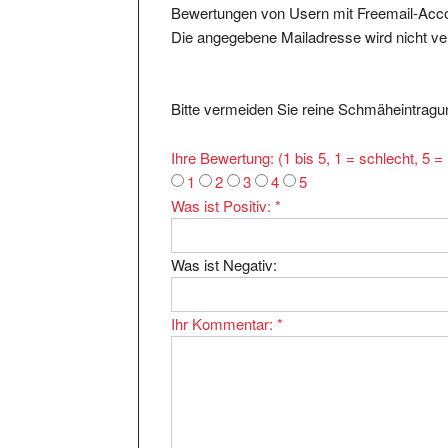
Die angegebene Mailadresse wird nicht verö
Bitte vermeiden Sie reine Schmäheintragun
Ihre Bewertung: (1 bis 5, 1 = schlecht, 5 
1
2
3
4
5
Was ist Positiv:
*
Was ist Negativ:
Ihr Kommentar:
*