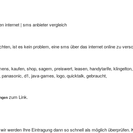
 internet | sms anbieter vergleich
en, ist es kein problem, eine sms über das internet online zu vers
mens, kaufen, shop, sagem, preiswert, leasen, handytarife, klingelton
, panasonic, d1, java-games, logo, quicktalk, gebraucht,
zum Link.
ungen
, wir werden Ihre Eintragung dann so schnell als möglich überprüfen. 
nts oder Pseudomailadressen können wir leider nicht veröffentliche