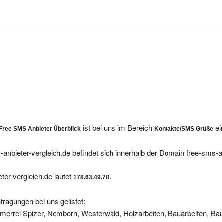
ist bei uns im Bereich
ei
 Free SMS Anbieter Überblick
Kontakte/SMS Grüße
anbieter-vergleich.de befindet sich innerhalb der Domain free-sms-a
er-vergleich.de lautet
.
178.63.49.78
tragungen bei uns gelistet:
merrei Spizer, Nomborn, Westerwald, Holzarbeiten, Bauarbeiten, B
- Das online-Zimmerbuchungssystem für Deutschland - suchen-finde