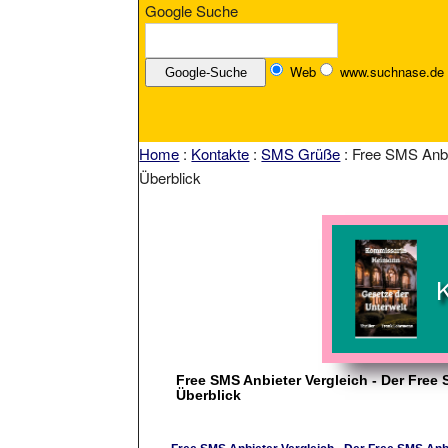
Google Suche
Web
www.suchnase.de
Home
:
Kontakte
:
SMS Grüße
: Free SMS Anbi
Überblick
Free SMS Anbieter Vergleich - Der Free
Überblick
Free SMS Anbieter Vergleich - Der Free SMS Anb