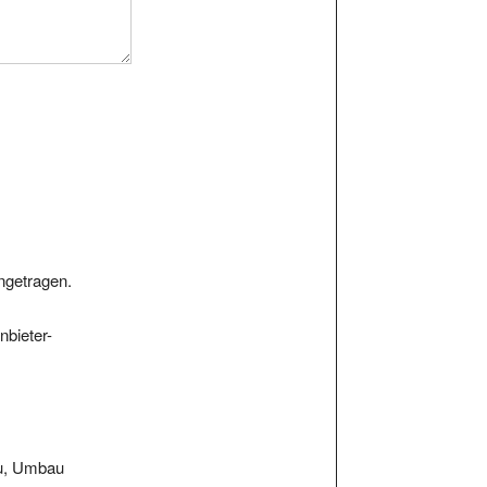
ngetragen.
nbieter-
au, Umbau
n-buchen...