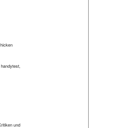
chicken
, handytest,
Kritiken und
n.