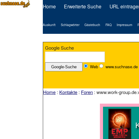
Home
Erweiterte Suche
URL eintrage
Auskunft
Schlagwörter
Gästebuch
FAQ
Impressum
P
Google Suche
Web
www.suchnase.de
Home
:
Kontakte
:
Foren
: www.work-group.de.v