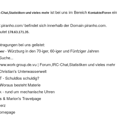
ist bei uns im Bereich
ein
Chat,Statistiken und vieles mehr
Kontakte/Foren
er.piranho.com/ befindet sich innerhalb der Domain piranho.com.
autet
.
178.63.171.35
tragungen bei uns gelistet:
- Würzburg in den 70-iger, 60-iger und Fünfziger Jahren
om/
Suche...
ww.work-group.de.vu | Forum,IRC-Chat,Statistiken und vieles mehr
Christian's Unterwasserwelt
- Schuldlos schuldig?
 Woraus besteht Materie
ck - rund um mechanische Uhren
 & Marion's Travelpage
merz
 homepage