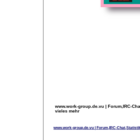
www.work-group.de.vu | Forum,IRC-Chat
vieles mehr
www.work-group.de.vu | Forum,IRC-Chat,Statisti