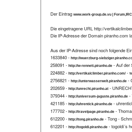
Der Eintrag
www.work-group.de.vu | Forum,IRC-
Die eingetragene URL http://vertikalclimb
Die IP-Adresse der Domain piranho.com l
Aus der IP-Adresse sind noch folgende Ein
1633840 -
http://wuerzburg-siebziger.piranho.c
258091 -
- Auf der 
http://w-rennett.piranho.de
224882 -
- w
http://vertikalclimber.piranho.com/
2756821 -
- 
http://unterwasserwelt.piranho.de
202659 -
- UNRECHT 
http://unrecht.piranho.at
379344 -
-
http://universum-jaguste.piranho.de
421185 -
- uhrenti
http://uhrentick.piranho.de
177702 -
- Thomas
http://travelpage.piranho.de
612200 -
- Tong - Sch
http://tong.piranho.de
612201 -
- togoldi´s
http://togoldi.piranho.de