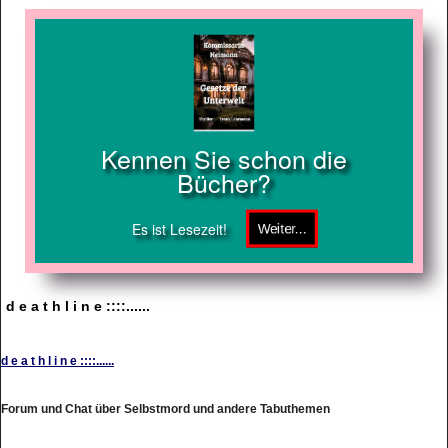
Kennen Sie schon die
Bücher?
Es ist Lesezeit!
d e a t h l i n e ::::......
d e a t h l i n e ::::......
Forum und Chat über Selbstmord und andere Tabuthemen