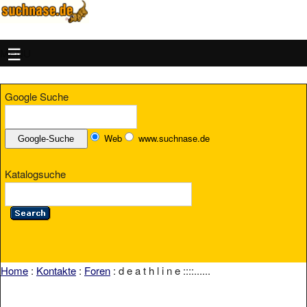
MENU
Google Suche
Web
www.suchnase.de
Katalogsuche
Home
:
Kontakte
:
Foren
: d e a t h l i n e ::::......