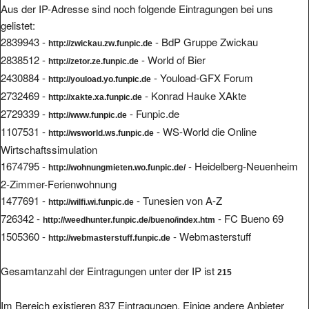
Aus der IP-Adresse sind noch folgende Eintragungen bei uns
gelistet:
2839943 -
- BdP Gruppe Zwickau
http://zwickau.zw.funpic.de
2838512 -
- World of Bier
http://zetor.ze.funpic.de
2430884 -
- Youload-GFX Forum
http://youload.yo.funpic.de
2732469 -
- Konrad Hauke XAkte
http://xakte.xa.funpic.de
2729339 -
- Funpic.de
http://www.funpic.de
1107531 -
- WS-World die Online
http://wsworld.ws.funpic.de
Wirtschaftssimulation
1674795 -
- Heidelberg-Neuenheim
http://wohnungmieten.wo.funpic.de/
2-Zimmer-Ferienwohnung
1477691 -
- Tunesien von A-Z
http://wilfi.wi.funpic.de
726342 -
- FC Bueno 69
http://weedhunter.funpic.de/bueno/index.htm
1505360 -
- Webmasterstuff
http://webmasterstuff.funpic.de
Gesamtanzahl der Eintragungen unter der IP ist
215
Im Bereich existieren 837 Eintragungen. Einige andere Anbieter