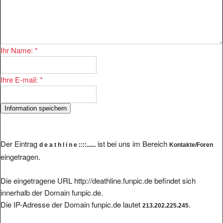
Ihr Name:
*
Ihre E-mail:
*
Der Eintrag
ist bei uns im Bereich
d e a t h l i n e ::::......
Kontakte/Foren
eingetragen.
Die eingetragene URL http://deathline.funpic.de befindet sich
innerhalb der Domain funpic.de.
Die IP-Adresse der Domain funpic.de lautet
.
213.202.225.245