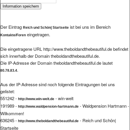
Der Eintrag
ist bei uns im Bereich
Reich und Schön| Startseite
eingetragen.
Kontakte/Foren
Die eingetragene URL http://www.theboldandthebeautiful.de befindet
sich innerhalb der Domain theboldandthebeautiful.de.
Die IP-Adresse der Domain theboldandthebeautiful.de lautet
.
80.78.83.4
Aus der IP-Adresse sind noch folgende Eintragungen bei uns
gelistet:
551242 -
- win-welt
http://www.win-welt.de
191989 -
- Waldpension Hartmann -
http://www.waldpension-hartmann.de
Wilkommen!
636245 -
- Reich und Schön|
http://www.theboldandthebeautiful.de
Startseite
343144 -
- www.srg-markdorf.de