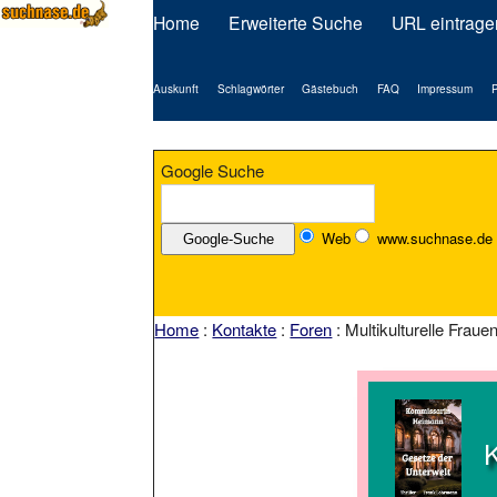
Home
Erweiterte Suche
URL eintrage
Auskunft
Schlagwörter
Gästebuch
FAQ
Impressum
P
Google Suche
Web
www.suchnase.de
Home
:
Kontakte
:
Foren
: Multikulturelle Frau