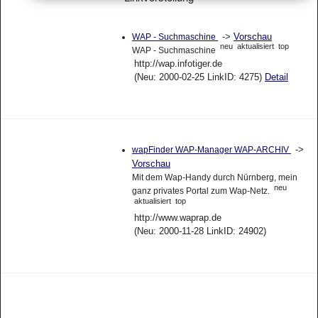
->
Vorschau
WAP - Suchmaschine
neu
aktualisiert
top
WAP - Suchmaschine
http://wap.infotiger.de
(Neu: 2000-02-25 LinkID: 4275)
Detail
->
wapFinder WAP-Manager WAP-ARCHIV
Vorschau
Mit dem Wap-Handy durch Nürnberg, mein
neu
ganz privates Portal zum Wap-Netz.
aktualisiert
top
http://www.waprap.de
(Neu: 2000-11-28 LinkID: 24902)