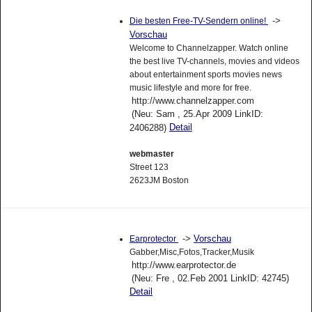
->
Die besten Free-TV-Sendern online!
Vorschau
Welcome to Channelzapper. Watch online
the best live TV-channels, movies and videos
about entertainment sports movies news
music lifestyle and more for free.
http://www.channelzapper.com
(Neu: Sam , 25.Apr 2009 LinkID:
Detail
2406288)
webmaster
Street 123
2623JM Boston
->
Vorschau
Earprotector
Gabber,Misc,Fotos,Tracker,Musik
http://www.earprotector.de
(Neu: Fre , 02.Feb 2001 LinkID: 42745)
Detail