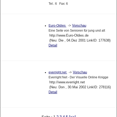
Tel.: 6 Fax: 6
->
Vorschau
Euro-Oldies
Eine Seite von Senioren für jung und alt
http://www.Euro-Oldies.de
(Neu: Die , 04.Dez 2001 LinkID: 177638)
Detail
->
Vorschau
everright.net
Everright Net - Der Visuelle Online Knigge
http://www.everright.net
(Neu: Don , 30.Mai 2002 LinkID: 278116)
Detail
Seite : 1
2
3
4
5
[>>]