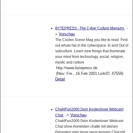
-
BYTEPRESS - The Cyber Culture Magazin
Vorschau
>
The Cooles Scene Mag you like to read. Find
out whats hip in the cyberspace. In and Out of
subculture. Learn new things that illuminate
your mind from technology, social, religion,
mystic and culture
http://www.bytepress.de
(Neu: Fre , 16.Feb 2001 LinkID: 47559)
Detail
Chat4Fun2000 Dein Kostenloser Webcam
->
Vorschau
Chat
Chat4Fun2000 Dein Kostenloser Webcam
Chat ohne Anmelden chatte mit deinen
Freunden oder lerne neue kennen Chat mit