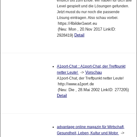
endlich bis zum Ende. Wir haben für dich alle
Level gespielt und die Lösungen gefunden.
Jetzt musst du nur noch die passende
Lösung eintragen. Also schau vorbei.
https://4bilder1wort.eu
(Neu: Mon , 20.Nov 2017 LinkID:
Detail
2928419)
A1port-Chat :: A1port-Chat, der Treffpunkt
->
Vorschau
netter Leute!
A1port-Chat, der Treffpunkt netter Leute!
http://www.a1port.de
(Neu: Die , 28.Mai 2002 LinkID: 277205)
Detail
advantage online magazin für Wirtschaft,
->
Gesundheit, Leben, Kultur und Motor