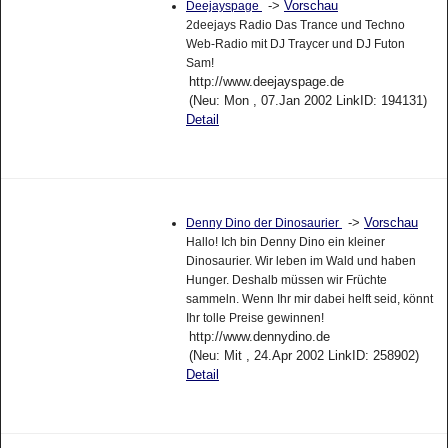
->
Vorschau
Deejayspage
2deejays Radio Das Trance und Techno
Web-Radio mit DJ Traycer und DJ Futon
Sam!
http://www.deejayspage.de
(Neu: Mon , 07.Jan 2002 LinkID: 194131)
Detail
->
Vorschau
Denny Dino der Dinosaurier
Hallo! Ich bin Denny Dino ein kleiner
Dinosaurier. Wir leben im Wald und haben
Hunger. Deshalb müssen wir Früchte
sammeln. Wenn Ihr mir dabei helft seid, könnt
Ihr tolle Preise gewinnen!
http://www.dennydino.de
(Neu: Mit , 24.Apr 2002 LinkID: 258902)
Detail