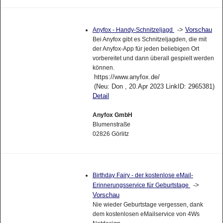
->
Vorschau
Anyfox - Handy-Schnitzeljagd
Bei Anyfox gibt es Schnitzeljagden, die mit
der Anyfox-App für jeden beliebigen Ort
vorbereitet und dann überall gespielt werden
können.
https://www.anyfox.de/
(Neu: Don , 20.Apr 2023 LinkID: 2965381)
Detail
Anyfox GmbH
Blumenstraße
02826 Görlitz
Birthday Fairy - der kostenlose eMail-
->
Erinnerungsservice für Geburtstage
Vorschau
Nie wieder Geburtstage vergessen, dank
dem kostenlosen eMailservice von 4Ws