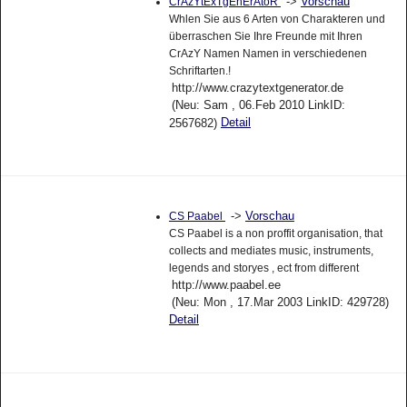
->
Vorschau
CrAzYtExTgEnErAtoR
Whlen Sie aus 6 Arten von Charakteren und
überraschen Sie Ihre Freunde mit Ihren
CrAzY Namen Namen in verschiedenen
Schriftarten.!
http://www.crazytextgenerator.de
(Neu: Sam , 06.Feb 2010 LinkID:
Detail
2567682)
->
Vorschau
CS Paabel
CS Paabel is a non proffit organisation, that
collects and mediates music, instruments,
legends and storyes , ect from different
http://www.paabel.ee
(Neu: Mon , 17.Mar 2003 LinkID: 429728)
Detail