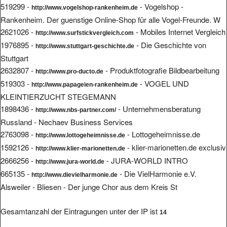
519299 -
- Vogelshop -
http://www.vogelshop-rankenheim.de
Rankenheim. Der guenstige Online-Shop für alle Vogel-Freunde. W
2621026 -
- Mobiles Internet Vergleich
http://www.surfstickvergleich.com
1976895 -
- Die Geschichte von
http://www.stuttgart-geschichte.de
Stuttgart
2632807 -
- Produktfotografie Bildbearbeitung
http://www.pro-ducto.de
519303 -
- VOGEL UND
http://www.papageien-rankenheim.de
KLEINTIERZUCHT STEGEMANN
1898436 -
- Unternehmensberatung
http://www.nbs-partner.com/
Russland - Nechaev Business Services
2763098 -
- Lottogeheimnisse.de
http://www.lottogeheimnisse.de
1592126 -
- klier-marionetten.de exclusiv
http://www.klier-marionetten.de
2666256 -
- JURA-WORLD INTRO
http://www.jura-world.de
665135 -
- Die VielHarmonie e.V.
http://www.dievielharmonie.de
Alsweiler - Bliesen - Der junge Chor aus dem Kreis St
Gesamtanzahl der Eintragungen unter der IP ist
14