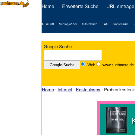
Home
Erweiterte Suche
URL eintrage
Auskunft
Schlagwörter
Gästebuch
FAQ
Impressum
P
Google Suche
Web
www.suchnase.de
Home
:
Internet
:
Kostenloses
: Proben kostenl