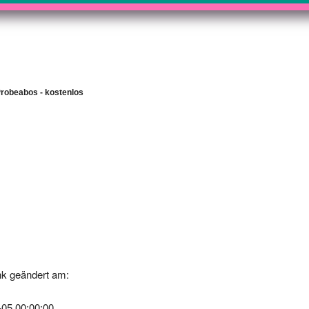
robeabos - kostenlos
k geändert am:
-05 00:00:00