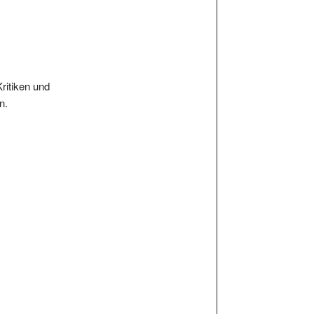
Kritiken und
n.