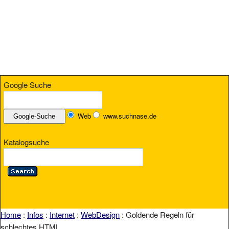
Google Suche
Web
www.suchnase.de
Katalogsuche
Home
:
Infos
:
Internet
:
WebDesign
: Goldende Regeln für
schlechtes HTML