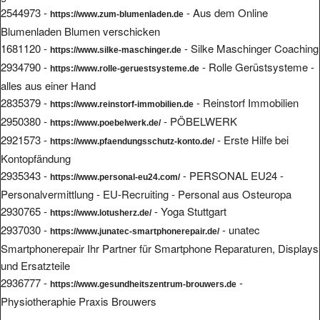
2544973 -
- Aus dem Online
https://www.zum-blumenladen.de
Blumenladen Blumen verschicken
1681120 -
- Silke Maschinger Coaching
https://www.silke-maschinger.de
2934790 -
- Rolle Gerüstsysteme -
https://www.rolle-geruestsysteme.de
alles aus einer Hand
2835379 -
- Reinstorf Immobilien
https://www.reinstorf-immobilien.de
2950380 -
- PÖBELWERK
https://www.poebelwerk.de/
2921573 -
- Erste Hilfe bei
https://www.pfaendungsschutz-konto.de/
Kontopfändung
2935343 -
- PERSONAL EU24 -
https://www.personal-eu24.com/
Personalvermittlung - EU-Recruiting - Personal aus Osteuropa
2930765 -
- Yoga Stuttgart
https://www.lotusherz.de/
2937030 -
- unatec
https://www.junatec-smartphonerepair.de/
Smartphonerepair Ihr Partner für Smartphone Reparaturen, Displays
und Ersatzteile
2936777 -
-
https://www.gesundheitszentrum-brouwers.de
Physiotheraphie Praxis Brouwers