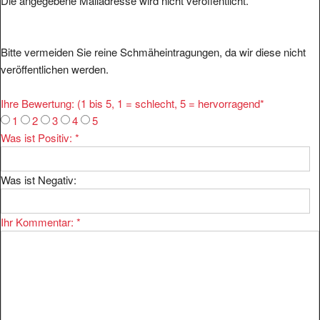
Die angegebene Mailadresse wird nicht veröffentlicht.
Bitte vermeiden Sie reine Schmäheintragungen, da wir diese nicht
veröffentlichen werden.
Ihre Bewertung: (1 bis 5, 1 = schlecht, 5 = hervorragend
*
1
2
3
4
5
Was ist Positiv:
*
Was ist Negativ:
Ihr Kommentar:
*