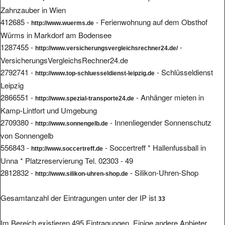
Zahnzauber in Wien
412685 -
- Ferienwohnung auf dem Obsthof
http://www.wuerms.de
Würms in Markdorf am Bodensee
1287455 -
-
http://www.versicherungsvergleichsrechner24.de/
VersicherungsVergleichsRechner24.de
2792741 -
- Schlüsseldienst
http://www.top-schluesseldienst-leipzig.de
Leipzig
2866551 -
- Anhänger mieten in
http://www.spezial-transporte24.de
Kamp-Lintfort und Umgebung
2709380 -
- Innenliegender Sonnenschutz
http://www.sonnengelb.de
von Sonnengelb
556843 -
- Soccertreff * Hallenfussball in
http://www.soccertreff.de
Unna * Platzreservierung Tel. 02303 - 49
2812832 -
- Silikon-Uhren-Shop
http://www.silikon-uhren-shop.de
Gesamtanzahl der Eintragungen unter der IP ist
33
Im Bereich existieren 495 Eintragungen. Einige andere Anbieter