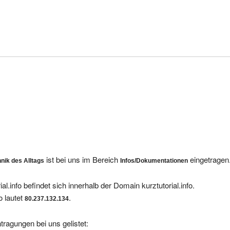
ist bei uns im Bereich
eingetragen
chnik des Alltags
Infos/Dokumentationen
l.info befindet sich innerhalb der Domain kurztutorial.info.
o lautet
.
80.237.132.134
tragungen bei uns gelistet:
urger Wondernet24 - Webspace-Provider und Homepage-Design