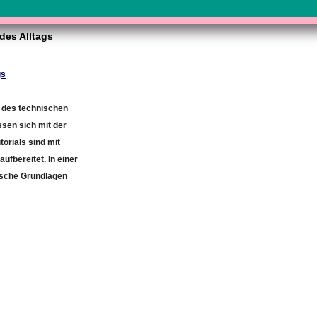
 des Alltags
gs
n des technischen
assen sich mit der
rials sind mit
fbereitet. In einer
ische Grundlagen