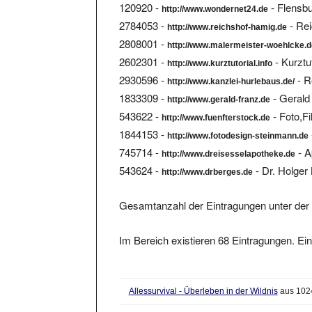
2784053 -
- Re
http://www.reichshof-hamig.de
2808001 -
http://www.malermeister-woehlcke.
2602301 -
- Kurztut
http://www.kurztutorial.info
2930596 -
- R
http://www.kanzlei-hurlebaus.de/
1833309 -
- Gerald
http://www.gerald-franz.de
543622 -
- Foto,Fi
http://www.fuenfterstock.de
1844153 -
http://www.fotodesign-steinmann.de
745714 -
- A
http://www.dreisesselapotheke.de
543624 -
- Dr. Holger 
http://www.drberges.de
Gesamtanzahl der Eintragungen unter der 
Im Bereich existieren 68 Eintragungen. Ein
Allessurvival - Überleben in der Wildnis
aus 1024
postgresql - Acrobat-Buch (englisch) Doku für 