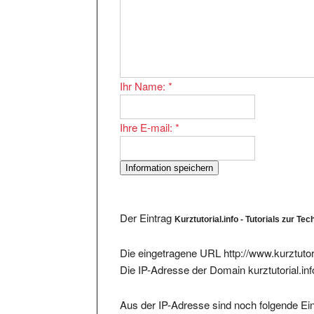
Ihr Name:
*
Ihre E-mail:
*
Der Eintrag
Kurztutorial.info - Tutorials zur Te
Die eingetragene URL http://www.kurztutoria
Die IP-Adresse der Domain kurztutorial.inf
Aus der IP-Adresse sind noch folgende Ein
120920 -
- Flensb
http://www.wondernet24.de