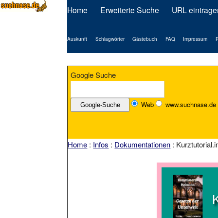
Home
Erweiterte Suche
URL eintrage
Auskunft
Schlagwörter
Gästebuch
FAQ
Impressum
P
Google Suche
Web
www.suchnase.de
Home
:
Infos
:
Dokumentationen
: Kurztutorial.