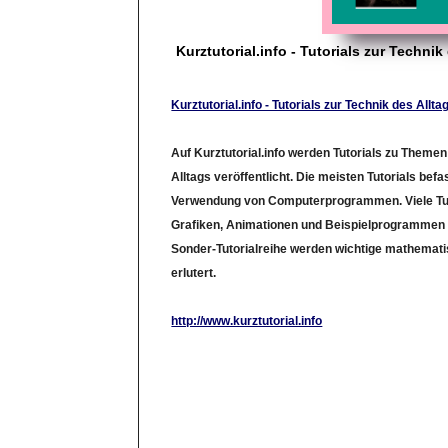
Kurztutorial.info - Tutorials zur Technik
Kurztutorial.info - Tutorials zur Technik des Allta
Auf Kurztutorial.info werden Tutorials zu Theme
Alltags veröffentlicht. Die meisten Tutorials bef
Verwendung von Computerprogrammen. Viele Tuto
Grafiken, Animationen und Beispielprogrammen au
Sonder-Tutorialreihe werden wichtige mathemat
erlutert.
http://www.kurztutorial.info
LinkID: 2602301