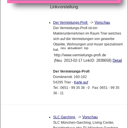
Linkvorstellung
->
Vorschau
Der Vermietungs-Profi
Der Vermietungs-Profi ist ein
Maklerunternehmen im Raum Trier welches
sich auf die Vermietungen von gewerbe
Objekte, Wohnungen und Huser spezialisiert
neu
aktualisiert
top
hat.
http://www.vermietungs-profi.de
(Neu: 2013-02-17 LinkID: 2838658)
Detail
Der Vermietungs-Profi
Domänenstr. 160-162
54295 Trier -
Karte auf
Tel.: 0651 - 99 35 36 - 0 Fax: 0651 - 99 35
36 - 11
->
Vorschau
SLC Garching
SLC München-Garching, Living Center,
Boardinghaus nhe TU München Garching,