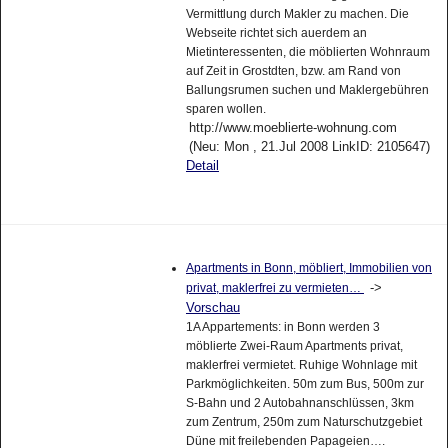
Vermittlung durch Makler zu machen. Die
Webseite richtet sich auerdem an
Mietinteressenten, die möblierten Wohnraum
auf Zeit in Grostdten, bzw. am Rand von
Ballungsrumen suchen und Maklergebühren
sparen wollen.
http://www.moeblierte-wohnung.com
(Neu: Mon , 21.Jul 2008 LinkID: 2105647)
Detail
Apartments in Bonn, möbliert, Immobilien von
->
privat, maklerfrei zu vermieten…
Vorschau
1A Appartements: in Bonn werden 3
möblierte Zwei-Raum Apartments privat,
maklerfrei vermietet. Ruhige Wohnlage mit
Parkmöglichkeiten. 50m zum Bus, 500m zur
S-Bahn und 2 Autobahnanschlüssen, 3km
zum Zentrum, 250m zum Naturschutzgebiet
Düne mit freilebenden Papageien….