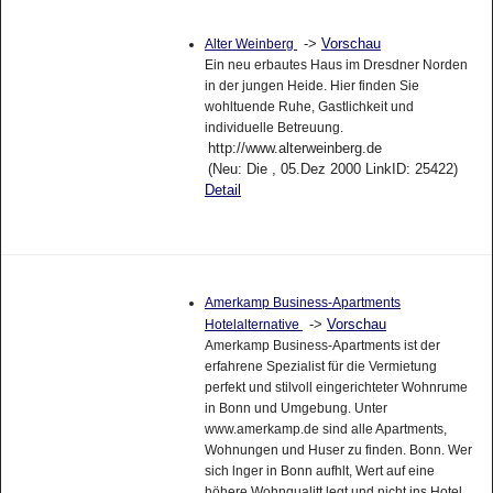
->
Vorschau
Alter Weinberg
Ein neu erbautes Haus im Dresdner Norden
in der jungen Heide. Hier finden Sie
wohltuende Ruhe, Gastlichkeit und
individuelle Betreuung.
http://www.alterweinberg.de
(Neu: Die , 05.Dez 2000 LinkID: 25422)
Detail
Amerkamp Business-Apartments
->
Vorschau
Hotelalternative
Amerkamp Business-Apartments ist der
erfahrene Spezialist für die Vermietung
perfekt und stilvoll eingerichteter Wohnrume
in Bonn und Umgebung. Unter
www.amerkamp.de sind alle Apartments,
Wohnungen und Huser zu finden. Bonn. Wer
sich lnger in Bonn aufhlt, Wert auf eine
höhere Wohnqualitt legt und nicht ins Hotel