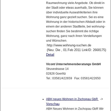
Raumwohnung viele Angebote. Ob direkt in
der Stadt oder etwas auerhalb, Sie können
über individuelle Auswahlkriterien ihre
Wohnung ganz gezielt suchen. Sei es eine
Wohnung in der historischen Altstadt oder in
einem der anderen Stadtteile, bei wohnung-
suchen finden Sie bestimmt die richtige
Wohnung, ganz nach ihren Vorstellungen
und Wünschen.
http://www.wohnung-suchen.de
(Neu: Die , 01.Feb 2011 LinkID: 2668175)
Detail
Vicont Unternehmensberatungs GmbH
Struvestrasse 14
02826 Goerlitz
Tel.: 03581/422659 Fax: 03581/422650
->
ABH neues Wohnen in Zschopau GbR
Vorschau
ABH Neues Wohnen in Zschopau GbR Wir