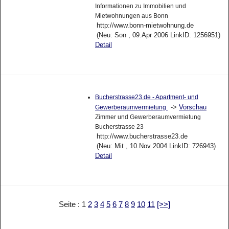
Informationen zu Immobilien und
Mietwohnungen aus Bonn
http://www.bonn-mietwohnung.de
(Neu: Son , 09.Apr 2006 LinkID: 1256951)
Detail
Bucherstrasse23.de - Apartment- und
->
Vorschau
Gewerberaumvermietung
Zimmer und Gewerberaumvermietung
Bucherstrasse 23
http://www.bucherstrasse23.de
(Neu: Mit , 10.Nov 2004 LinkID: 726943)
Detail
Seite : 1
2
3
4
5
6
7
8
9
10
11
[>>]