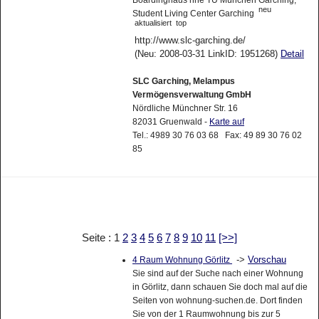
neu
Student Living Center Garching
aktualisiert
top
http://www.slc-garching.de/
(Neu: 2008-03-31 LinkID: 1951268)
Detail
SLC Garching, Melampus
Vermögensverwaltung GmbH
Nördliche Münchner Str. 16
82031 Gruenwald -
Karte auf
Tel.: 4989 30 76 03 68 Fax: 49 89 30 76 02
85
Seite : 1
2
3
4
5
6
7
8
9
10
11
[>>]
->
Vorschau
4 Raum Wohnung Görlitz
Sie sind auf der Suche nach einer Wohnung
in Görlitz, dann schauen Sie doch mal auf die
Seiten von wohnung-suchen.de. Dort finden
Sie von der 1 Raumwohnung bis zur 5