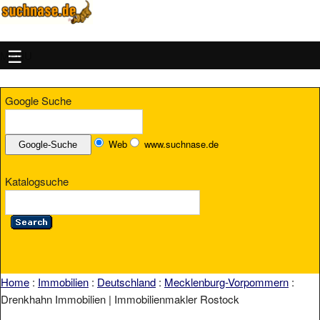
MENU
Google Suche
Web
www.suchnase.de
Katalogsuche
Home
:
Immobilien
:
Deutschland
:
Mecklenburg-Vorpommern
:
Drenkhahn Immobilien | Immobilienmakler Rostock