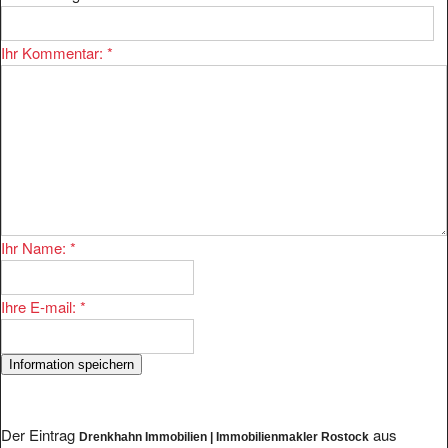
Ihr Kommentar:
*
Ihr Name:
*
Ihre E-mail:
*
Der Eintrag
aus
Drenkhahn Immobilien | Immobilienmakler Rostock
Rostock ist bei uns im Bereich
Immobilien/Deutschland/Mecklenburg-