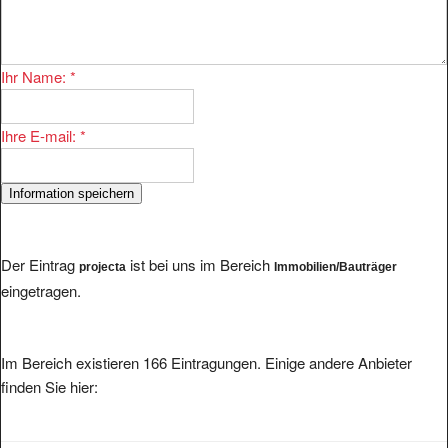
Ihr Name:
*
Ihre E-mail:
*
Der Eintrag
ist bei uns im Bereich
projecta
Immobilien/Bauträger
eingetragen.
Im Bereich existieren 166 Eintragungen. Einige andere Anbieter
finden Sie hier:
Moderne Appartments in Tirol von Jäger Bau
aus 6780 Schruns