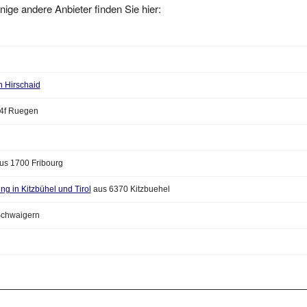
n Hirschaid
4f Ruegen
us 1700 Fribourg
ng in Kitzbühel und Tirol
aus 6370 Kitzbuehel
chwaigern