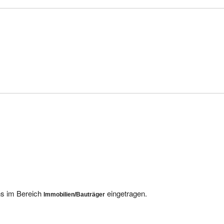
ns im Bereich
eingetragen.
Immobilien/Bauträger
nige andere Anbieter finden Sie hier: