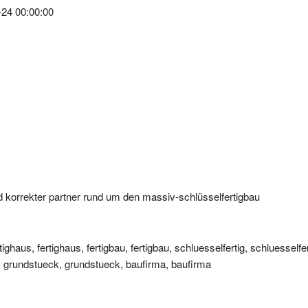
und korrekter partner rund um den massiv-schlüsselfertigbau
ghaus, fertighaus, fertigbau, fertigbau, schluesselfertig, schluesselfer
nd, grundstueck, grundstueck, baufirma, baufirma
zum Link.
ungen