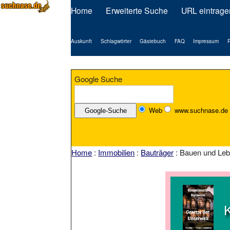
Home
Erweiterte Suche
URL eintrage
Auskunft
Schlagwörter
Gästebuch
FAQ
Impressum
P
Google Suche
Web
www.suchnase.de
Home
:
Immobilien
:
Bauträger
: Bauen und L