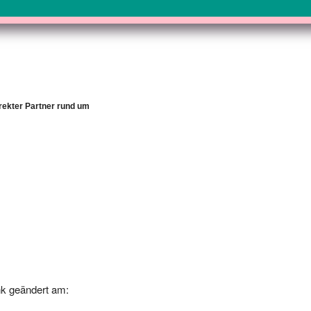
rrekter Partner rund um
k geändert am:
-24 00:00:00