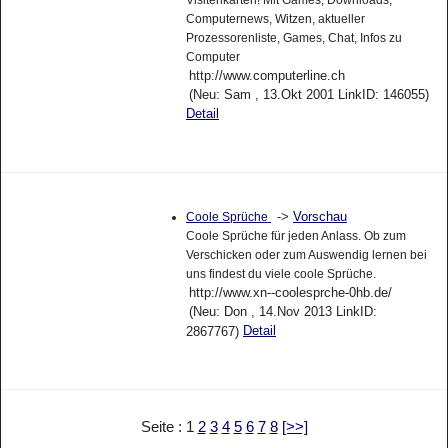
Visitenkarten! Mit Games, Downloads,
Computernews, Witzen, aktueller
Prozessorenliste, Games, Chat, Infos zu
Computer
http://www.computerline.ch
(Neu: Sam , 13.Okt 2001 LinkID: 146055)
Detail
->
Vorschau
Coole Sprüche
Coole Sprüche für jeden Anlass. Ob zum
Verschicken oder zum Auswendig lernen bei
uns findest du viele coole Sprüche.
http://www.xn--coolesprche-0hb.de/
(Neu: Don , 14.Nov 2013 LinkID:
Detail
2867767)
Seite : 1
2
3
4
5
6
7
8
[>>]