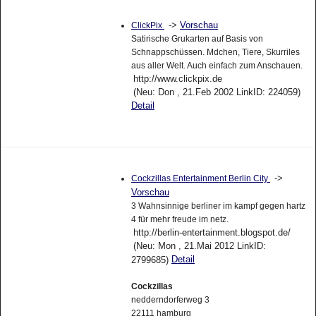
->
Vorschau
ClickPix
Satirische Grukarten auf Basis von
Schnappschüssen. Mdchen, Tiere, Skurriles
aus aller Welt. Auch einfach zum Anschauen.
http://www.clickpix.de
(Neu: Don , 21.Feb 2002 LinkID: 224059)
Detail
->
Cockzillas Entertainment Berlin City
Vorschau
3 Wahnsinnige berliner im kampf gegen hartz
4 für mehr freude im netz.
http://berlin-entertainment.blogspot.de/
(Neu: Mon , 21.Mai 2012 LinkID:
Detail
2799685)
Cockzillas
nedderndorferweg 3
22111 hamburg