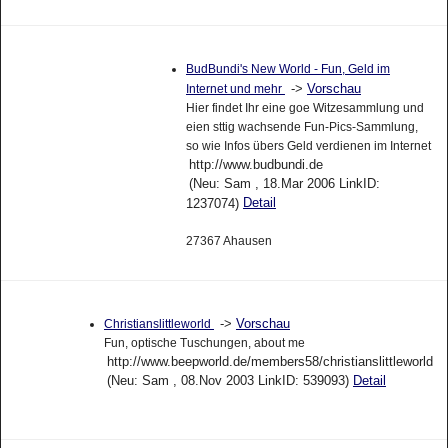
BudBundi's New World - Fun, Geld im
->
Vorschau
Internet und mehr
Hier findet Ihr eine goe Witzesammlung und
eien sttig wachsende Fun-Pics-Sammlung,
so wie Infos übers Geld verdienen im Internet
http://www.budbundi.de
(Neu: Sam , 18.Mar 2006 LinkID:
Detail
1237074)
27367 Ahausen
->
Vorschau
Christianslittleworld
Fun, optische Tuschungen, about me
http://www.beepworld.de/members58/christianslittleworld
(Neu: Sam , 08.Nov 2003 LinkID: 539093)
Detail