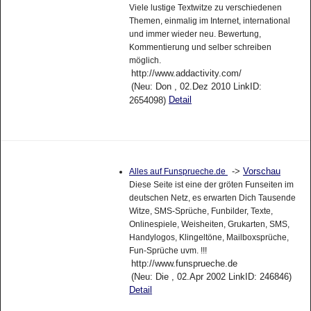
Viele lustige Textwitze zu verschiedenen
Themen, einmalig im Internet, international
und immer wieder neu. Bewertung,
Kommentierung und selber schreiben
möglich.
http://www.addactivity.com/
(Neu: Don , 02.Dez 2010 LinkID:
Detail
2654098)
->
Vorschau
Alles auf Funsprueche.de
Diese Seite ist eine der gröten Funseiten im
deutschen Netz, es erwarten Dich Tausende
Witze, SMS-Sprüche, Funbilder, Texte,
Onlinespiele, Weisheiten, Grukarten, SMS,
Handylogos, Klingeltöne, Mailboxsprüche,
Fun-Sprüche uvm. !!!
http://www.funsprueche.de
(Neu: Die , 02.Apr 2002 LinkID: 246846)
Detail