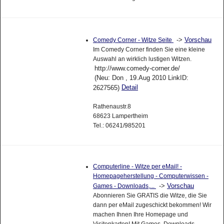
->
Vorschau
Comedy Corner - Witze Seite
Im Comedy Corner finden Sie eine kleine
Auswahl an wirklich lustigen Witzen.
http://www.comedy-corner.de/
(Neu: Don , 19.Aug 2010 LinkID:
Detail
2627565)
Rathenaustr.8
68623 Lampertheim
Tel.: 06241/985201
Computerline - Witze per eMail! -
Homepageherstellung - Computerwissen -
->
Vorschau
Games - Downloads,...
Abonnieren Sie GRATIS die Witze, die Sie
dann per eMail zugeschickt bekommen! Wir
machen Ihnen Ihre Homepage und