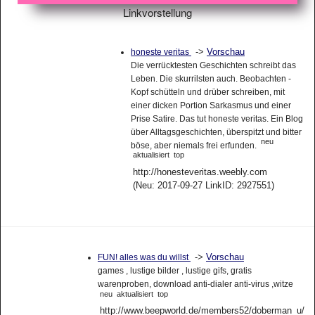
Linkvorstellung
->
Vorschau
honeste veritas
Die verrücktesten Geschichten schreibt das
Leben. Die skurrilsten auch. Beobachten -
Kopf schütteln und drüber schreiben, mit
einer dicken Portion Sarkasmus und einer
Prise Satire. Das tut honeste veritas. Ein Blog
über Alltagsgeschichten, überspitzt und bitter
neu
böse, aber niemals frei erfunden.
aktualisiert
top
http://honesteveritas.weebly.com
(Neu: 2017-09-27 LinkID: 2927551)
->
Vorschau
FUN! alles was du willst
games , lustige bilder , lustige gifs, gratis
warenproben, download anti-dialer anti-virus ,witze
neu
aktualisiert
top
http://www.beepworld.de/members52/doberman_u/