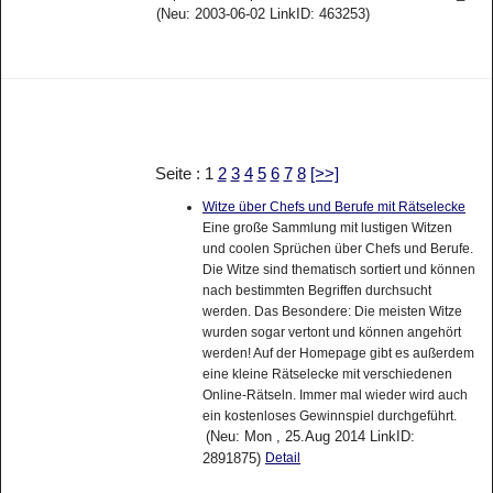
(Neu: 2003-06-02 LinkID: 463253)
Seite : 1
2
3
4
5
6
7
8
[>>]
Witze über Chefs und Berufe mit Rätselecke
Eine große Sammlung mit lustigen Witzen
und coolen Sprüchen über Chefs und Berufe.
Die Witze sind thematisch sortiert und können
nach bestimmten Begriffen durchsucht
werden. Das Besondere: Die meisten Witze
wurden sogar vertont und können angehört
werden! Auf der Homepage gibt es außerdem
eine kleine Rätselecke mit verschiedenen
Online-Rätseln. Immer mal wieder wird auch
ein kostenloses Gewinnspiel durchgeführt.
(Neu: Mon , 25.Aug 2014 LinkID:
2891875)
Detail