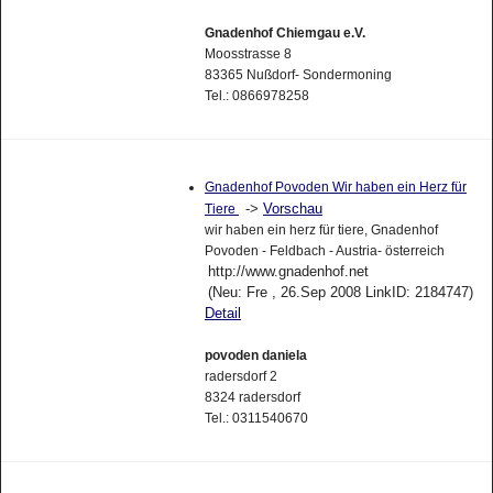
Gnadenhof Chiemgau e.V.
Moosstrasse 8
83365 Nußdorf- Sondermoning
Tel.: 0866978258
Gnadenhof Povoden Wir haben ein Herz für
->
Vorschau
Tiere
wir haben ein herz für tiere, Gnadenhof
Povoden - Feldbach - Austria- österreich
http://www.gnadenhof.net
(Neu: Fre , 26.Sep 2008 LinkID: 2184747)
Detail
povoden daniela
radersdorf 2
8324 radersdorf
Tel.: 0311540670