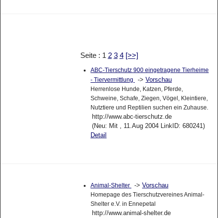
Seite : 1
2
3
4
[>>]
ABC-Tierschutz 900 eingetragene Tierheime
->
Vorschau
- Tiervermittlung
Herrenlose Hunde, Katzen, Pferde,
Schweine, Schafe, Ziegen, Vögel, Kleintiere,
Nutztiere und Reptilien suchen ein Zuhause.
http://www.abc-tierschutz.de
(Neu: Mit , 11.Aug 2004 LinkID: 680241)
Detail
->
Vorschau
Animal-Shelter
Homepage des Tierschutzvereines Animal-
Shelter e.V. in Ennepetal
http://www.animal-shelter.de