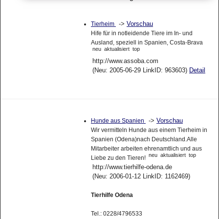
->
Vorschau
Tierheim
Hife für in notleidende Tiere im In- und
Ausland, speziell in Spanien, Costa-Brava
neu
aktualisiert
top
http://www.assoba.com
(Neu: 2005-06-29 LinkID: 963603)
Detail
->
Vorschau
Hunde aus Spanien
Wir vermitteln Hunde aus einem Tierheim in
Spanien (Odena)nach Deutschland.Alle
Mitarbeiter arbeiten ehrenamtlich und aus
neu
aktualisiert
top
Liebe zu den Tieren!
http://www.tierhilfe-odena.de
(Neu: 2006-01-12 LinkID: 1162469)
Tierhilfe Odena
Tel.: 0228/4796533