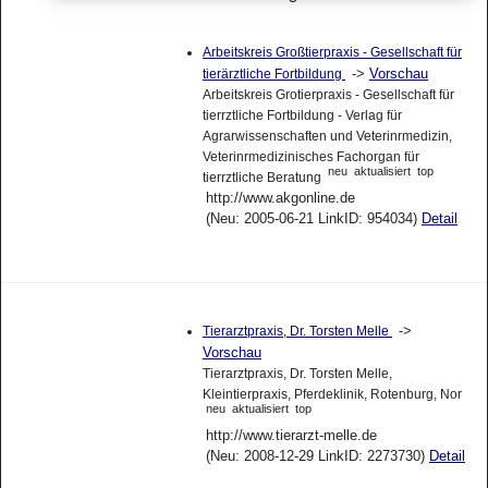
Arbeitskreis Großtierpraxis - Gesellschaft für
->
Vorschau
tierärztliche Fortbildung
Arbeitskreis Grotierpraxis - Gesellschaft für
tierrztliche Fortbildung - Verlag für
Agrarwissenschaften und Veterinrmedizin,
Veterinrmedizinisches Fachorgan für
neu
aktualisiert
top
tierrztliche Beratung
http://www.akgonline.de
(Neu: 2005-06-21 LinkID: 954034)
Detail
->
Tierarztpraxis, Dr. Torsten Melle
Vorschau
Tierarztpraxis, Dr. Torsten Melle,
Kleintierpraxis, Pferdeklinik, Rotenburg, Nor
neu
aktualisiert
top
http://www.tierarzt-melle.de
(Neu: 2008-12-29 LinkID: 2273730)
Detail