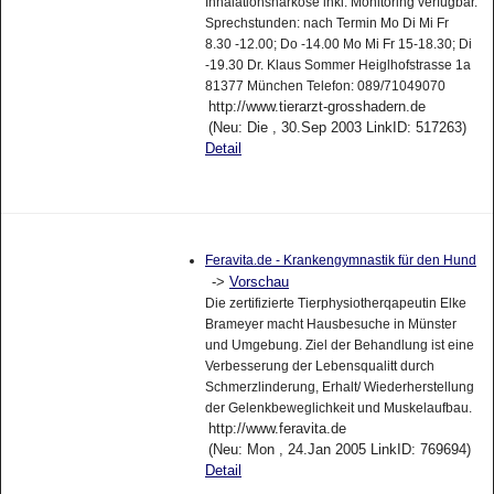
Inhalationsnarkose inkl. Monitoring verfügbar.
Sprechstunden: nach Termin Mo Di Mi Fr
8.30 -12.00; Do -14.00 Mo Mi Fr 15-18.30; Di
-19.30 Dr. Klaus Sommer Heiglhofstrasse 1a
81377 München Telefon: 089/71049070
http://www.tierarzt-grosshadern.de
(Neu: Die , 30.Sep 2003 LinkID: 517263)
Detail
Feravita.de - Krankengymnastik für den Hund
->
Vorschau
Die zertifizierte Tierphysiotherqapeutin Elke
Brameyer macht Hausbesuche in Münster
und Umgebung. Ziel der Behandlung ist eine
Verbesserung der Lebensqualitt durch
Schmerzlinderung, Erhalt/ Wiederherstellung
der Gelenkbeweglichkeit und Muskelaufbau.
http://www.feravita.de
(Neu: Mon , 24.Jan 2005 LinkID: 769694)
Detail