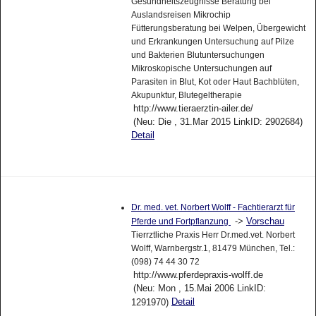
Gesundheitszeugnisse Beratung bei
Auslandsreisen Mikrochip
Fütterungsberatung bei Welpen, Übergewicht
und Erkrankungen Untersuchung auf Pilze
und Bakterien Blutuntersuchungen
Mikroskopische Untersuchungen auf
Parasiten in Blut, Kot oder Haut Bachblüten,
Akupunktur, Blutegeltherapie
http://www.tieraerztin-ailer.de/
(Neu: Die , 31.Mar 2015 LinkID: 2902684)
Detail
Dr. med. vet. Norbert Wolff - Fachtierarzt für
->
Vorschau
Pferde und Fortpflanzung
Tierrztliche Praxis Herr Dr.med.vet. Norbert
Wolff, Warnbergstr.1, 81479 München, Tel.:
(098) 74 44 30 72
http://www.pferdepraxis-wolff.de
(Neu: Mon , 15.Mai 2006 LinkID:
Detail
1291970)