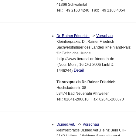
41366 Schwalmtal
Tel.: +49 2163 4246 Fax: +49 2163 4054
->
Vorschau
Dr. Rainer Friedrich
Kleintierpraxis: Dr. Rainer Friedrich
Sachverstndiger des Landes Rheinland-Palz
für Gefhrliche Hunde
http://www.tierarzt-dr-friedrich.de
(Neu: Mon , 16.Okt 2006 LinkID:
Detail
1446244)
Tierarztpraxis Dr. Rainer Friedrich
Hochstadenstr. 38
53474 Bad Neuenahr Ahrweiler
Tel.: 02641-206610 Fax: 02641-206670
->
Vorschau
Dr.med.vet.
kleintierpraxis Dr.med.vet .Heinz Berli CH-