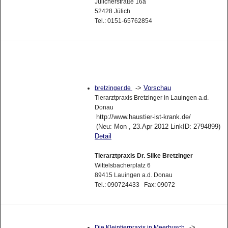
Jülicherstraße 16a
52428 Jülich
Tel.: 0151-65762854
->
Vorschau
bretzinger.de
Tierarztpraxis Bretzinger in Lauingen a.d.
Donau
http://www.haustier-ist-krank.de/
(Neu: Mon , 23.Apr 2012 LinkID: 2794899)
Detail
Tierarztpraxis Dr. Silke Bretzinger
Wittelsbacherplatz 6
89415 Lauingen a.d. Donau
Tel.: 090724433 Fax: 09072
->
Die Kleintierpraxis in Meerbusch