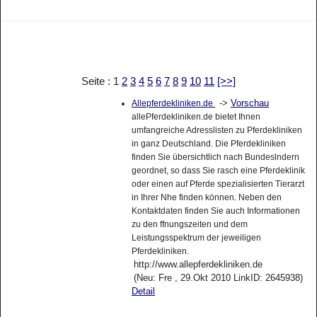
Seite : 1
2
3
4
5
6
7
8
9
10
11
[>>]
->
Vorschau
Allepferdekliniken.de
allePferdekliniken.de bietet Ihnen
umfangreiche Adresslisten zu Pferdekliniken
in ganz Deutschland. Die Pferdekliniken
finden Sie übersichtlich nach Bundeslndern
geordnet, so dass Sie rasch eine Pferdeklinik
oder einen auf Pferde spezialisierten Tierarzt
in Ihrer Nhe finden können. Neben den
Kontaktdaten finden Sie auch Informationen
zu den ffnungszeiten und dem
Leistungsspektrum der jeweiligen
Pferdekliniken.
http://www.allepferdekliniken.de
(Neu: Fre , 29.Okt 2010 LinkID: 2645938)
Detail