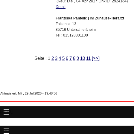
(Neu: Die , 04.Apr 2017 LinkID: 2924184)
Detail
Franziska Pantelic | Ihr Zuhause-Tierarzt
Falkenstr. 13
85716 Unterschleißheim
Tel.: 015128801100
Seite : 1
2
3
4
5
6
7
8
9
10
11
[>>]
Aktualisiert: Mit , 29.Jul 2026 - 19:48:36
MENU
MENU