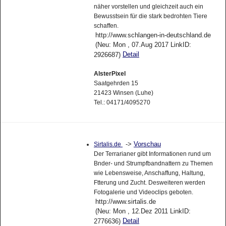
näher vorstellen und gleichzeit auch ein
Bewusstsein für die stark bedrohten Tiere
schaffen.
http://www.schlangen-in-deutschland.de
(Neu: Mon , 07.Aug 2017 LinkID:
Detail
2926687)
AlsterPixel
Saatgehrden 15
21423 Winsen (Luhe)
Tel.: 04171/4095270
->
Vorschau
Sirtalis.de
Der Terrarianer gibt Informationen rund um
Bnder- und Strumpfbandnattern zu Themen
wie Lebensweise, Anschaffung, Haltung,
Ftterung und Zucht. Desweiteren werden
Fotogalerie und Videoclips geboten.
http://www.sirtalis.de
(Neu: Mon , 12.Dez 2011 LinkID:
Detail
2776636)