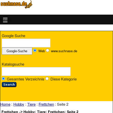
MENU
Google Suche
Web
www.suchnase.de
Katalogsuche
Gesamtes Verzeichnis
Diese Kategorie
Home
:
Hobby
:
Tiere
:
Frettchen
: Seite 2
Frettchen -> Hobby: Tiere: Frettchen: Seite 2