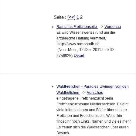
Seite :
[<<]
1
2
->
Vorschau
Ramonas Frettchenseite
Es wird Wissenswertes rund um die
artgerechte Haltung vermittelt.
http://www.ramonadb.de
(Neu: Mon , 12.Dez 2011 LinkID:
Detail
2756925)
WaldFrettchen - Paradies, Zwinger: von den
->
Vorschau
Waldfrettchen
eingetragene Frettchenzucht beim
Frettchenzuchtbund Niedersachsen. Es gibt
viele Informationen und Bilder über unsere
Frettchen und Frettchenzucht. Weiterhin
findet ihr noch Links, Namen und vieles mehr.
Es freuen sich die Waldfrettchen über euren
Besuch.