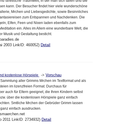
nd sthetische Traumwelt, in der man sich fallen und die
en kann. Der Besucher findet hier viele wunderschöne
gallerie, Mrchen und Liebesgedichte, sowie Besinnliches
 Fantasiereisen zum Entspannen und Nachdenken. Die
eln, Elfen, Feen und Nixen laden ebenfalls zum
Meditation ein. Alles im Allem eine wunderbare Welt, die
der Musik und Gestaltung besticht.
paradies.de
ai 2003 LinkID: 460052)
Detail
->
Vorschau
d kostenlose Hörspiele
e Sammlung aller Grimms Mrchen im Textformat und als
eien im lizenzfreien Format. Durchaus für
aber auch für Eltern geeignet, die Ihren Kindern selbst
zw. über die kostenlosen Hörspiele ganz einfach
öchten. Smtliche Mrchen der Gebrüder Grimm lassen
h ganz einfach ausdrucken.
msmaerchen.net
ep 2011 LinkID: 2734932)
Detail