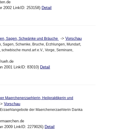
ten.de
pr 2002 LinkID: 253158)
Detail
->
Vorschau
chen, Sagen, Schwänke und Bräuche
n, Sagen, Schwnke, Bruche, Erzhlungen, Mundart,
, schwbische mund.art e.V., Vorge, Seminare,
-frueh.de
un 2001 LinkID: 83010)
Detail
iner Maerchenerzaehlerin, Heilpraktikerin und
->
Vorschau
ie Erzaehlangebote der Maerchenerzaehlerin Danka
nermaerchen.de
an 2009 LinkID: 2279026)
Detail