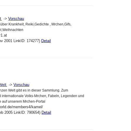
->
Vorschau
t
es über Krankheit, Reiki,Gedichte , Mrchen,Gifs,
el,Weihnachten
1.at
ov 2001 LinkID: 174277)
Detail
->
Vorschau
 Welt
nzen Welt gibt es in dieser Sammlung. Zum
 internationale Volks-Mrchen, Fabeln, Legenden und
e auf unserem Mrchen-Portal
world.de/members4/kamel/
eb 2005 LinkID: 790654)
Detail