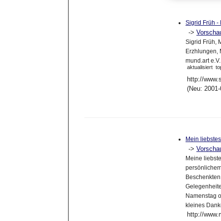
Sigrid Früh 
->
Vorscha
Sigrid Früh,
Erzhlungen, 
mund.art e.V
aktualisiert
to
http://www.s
(Neu: 2001-
Mein liebste
->
Vorscha
Meine liebst
persönliche
Beschenkten,
Gelegenheite
Namenstag od
kleines Dan
http://www.