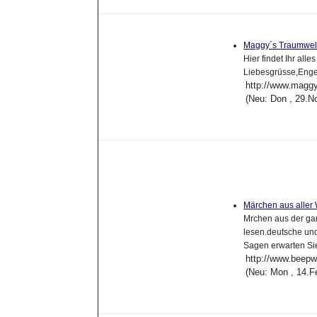
Maggy´s Traumwel
Hier findet Ihr all
Liebesgrüsse,Eng
http://www.maggy
(Neu: Don , 29.N
Märchen aus aller
Mrchen aus der ga
lesen.deutsche und
Sagen erwarten Si
http://www.beep
(Neu: Mon , 14.F