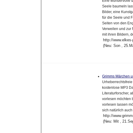
Eine wundervolle u
Seele baumeln lass
Bilder, eine Kunst
für die Seele und
Seiten von den Eng
Verweilen und zur 
mit ihren Bildern, 
http://www.elkes-
(Neu: Son , 25.M
Grimms Märchen un
Urheberrechtsfrei
kostenlose MP3 Dat
Literaturforscher, 
vorlesen möchten b
vorlesen lassen m
sich natürlich auc
http://www.grim
(Neu: Mit , 21.S