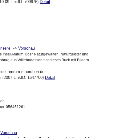
10-09 LinkID: 709676)
Detail
->
Vorschau
nseite
e Insel Amrum, über Naturgewalten, Naturgeister und
nburg aus Willebadessen hat dieses Buch mit Bildern
insel-amrum-maerchen.de
un 2007 LinkID: 1647700)
Detail
sen
Fax: 056461261
>
Vorschau