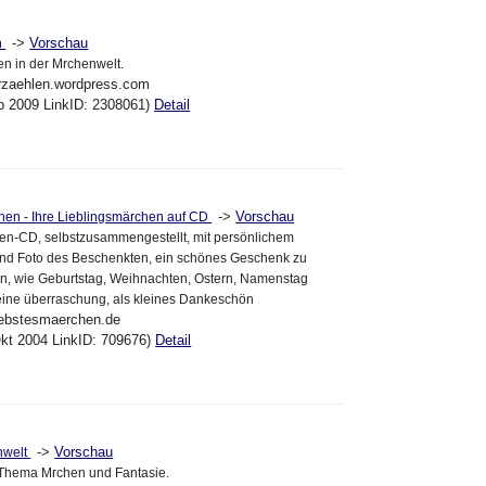
->
Vorschau
n
n in der Mrchenwelt.
rzaehlen.wordpress.com
eb 2009 LinkID: 2308061)
Detail
->
Vorschau
hen - Ihre Lieblingsmärchen auf CD
hen-CD, selbstzusammengestellt, mit persönlichem
d Foto des Beschenkten, ein schönes Geschenk zu
en, wie Geburtstag, Weihnachten, Ostern, Namenstag
leine überraschung, als kleines Dankeschön
iebstesmaerchen.de
kt 2004 LinkID: 709676)
Detail
->
Vorschau
nwelt
 Thema Mrchen und Fantasie.