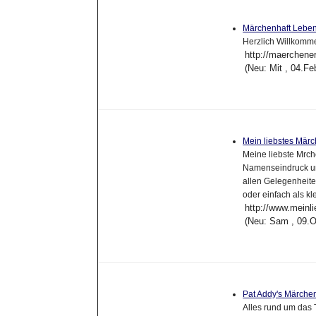
Märchenhaft Lebe
Herzlich Willkomme
http://maerchene
(Neu: Mit , 04.F
Mein liebstes Märc
Meine liebste Mrc
Namenseindruck un
allen Gelegenheit
oder einfach als k
http://www.meinl
(Neu: Sam , 09.O
Pat Addy's Märche
Alles rund um das