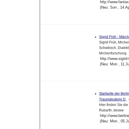
http://www.fantas
(Neu: Son , 14.A
Sigrid Früh - Mär
Sigrid Früh, Mrche
Schwbisch, Dialekt
Mrchenforschung
http://www.sigrid
(Neu: Mon , 11.J
Startseite der Berl
Traumdeuterin D
Hier finden Sie d
Rubarth, deswe
http://www.berli
(Neu: Mon , 05.J