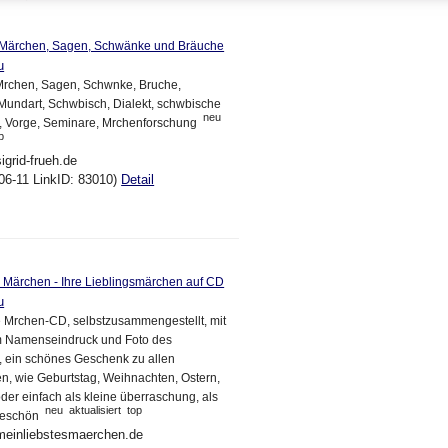
- Märchen, Sagen, Schwänke und Bräuche
u
 Mrchen, Sagen, Schwnke, Bruche,
Mundart, Schwbisch, Dialekt, schwbische
neu
., Vorge, Seminare, Mrchenforschung
p
igrid-frueh.de
06-11 LinkID: 83010)
Detail
s Märchen - Ihre Lieblingsmärchen auf CD
u
e Mrchen-CD, selbstzusammengestellt, mit
m Namenseindruck und Foto des
 ein schönes Geschenk zu allen
n, wie Geburtstag, Weihnachten, Ostern,
er einfach als kleine überraschung, als
neu
aktualisiert
top
keschön
meinliebstesmaerchen.de