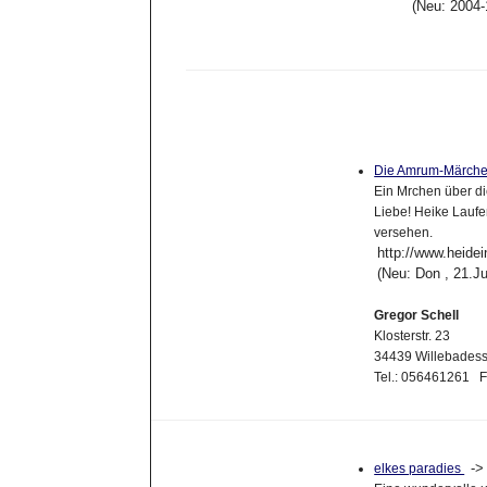
(Neu: 2004-
Die Amrum-Märche
Ein Mrchen über di
Liebe! Heike Laufe
versehen.
http://www.heide
(Neu: Don , 21.J
Gregor Schell
Klosterstr. 23
34439 Willebades
Tel.: 056461261 
-
elkes paradies