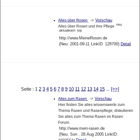
->
Vorschau
Alles über Rosen
neu
Alles über Rosen und ihre Pflege
aktualisiert
top
http://www.MeineRosen.de
(Neu: 2001-09-11 LinkID: 128700)
Detail
Seite : 1
2
3
4
5
6
7
8
9
10
11
12
13
14
15
...
[>>]
->
Vorschau
Alles zum Rasen
Hier finden Sie alles wissenswerte zum
Thema Rasen und Rasenpflege, diskutieren
Sie alles zum Thema Rasen im Rasen
Forum.
http://www.mein-rasen.de
(Neu: Son , 28.Aug 2005 LinkID: