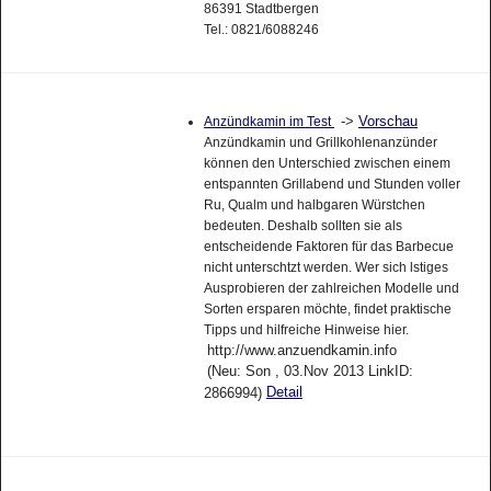
86391 Stadtbergen
Tel.: 0821/6088246
->
Vorschau
Anzündkamin im Test
Anzündkamin und Grillkohlenanzünder
können den Unterschied zwischen einem
entspannten Grillabend und Stunden voller
Ru, Qualm und halbgaren Würstchen
bedeuten. Deshalb sollten sie als
entscheidende Faktoren für das Barbecue
nicht unterschtzt werden. Wer sich lstiges
Ausprobieren der zahlreichen Modelle und
Sorten ersparen möchte, findet praktische
Tipps und hilfreiche Hinweise hier.
http://www.anzuendkamin.info
(Neu: Son , 03.Nov 2013 LinkID:
Detail
2866994)