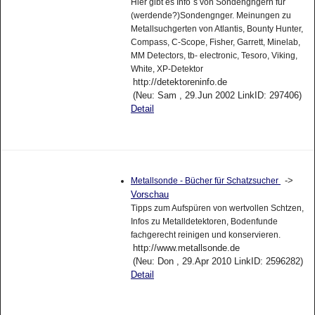
Hier gibt es Info´s von Sondengngern für
(werdende?)Sondengnger. Meinungen zu
Metallsuchgerten von Atlantis, Bounty Hunter,
Compass, C-Scope, Fisher, Garrett, Minelab,
MM Detectors, tb- electronic, Tesoro, Viking,
White, XP-Detektor
http://detektoreninfo.de
(Neu: Sam , 29.Jun 2002 LinkID: 297406)
Detail
->
Metallsonde - Bücher für Schatzsucher
Vorschau
Tipps zum Aufspüren von wertvollen Schtzen,
Infos zu Metalldetektoren, Bodenfunde
fachgerecht reinigen und konservieren.
http://www.metallsonde.de
(Neu: Don , 29.Apr 2010 LinkID: 2596282)
Detail