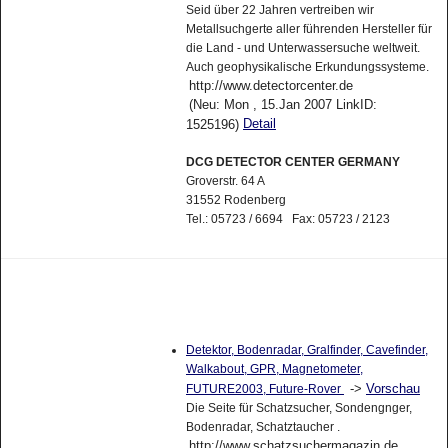
Seid über 22 Jahren vertreiben wir
Metallsuchgerte aller führenden Hersteller für
die Land - und Unterwassersuche weltweit.
Auch geophysikalische Erkundungssysteme.
http://www.detectorcenter.de
(Neu: Mon , 15.Jan 2007 LinkID:
Detail
1525196)
DCG DETECTOR CENTER GERMANY
Groverstr. 64 A
31552 Rodenberg
Tel.: 05723 / 6694 Fax: 05723 / 2123
Detektor, Bodenradar, Gralfinder, Cavefinder,
Walkabout, GPR, Magnetometer,
->
Vorschau
FUTURE2003, Future-Rover
Die Seite für Schatzsucher, Sondengnger,
Bodenradar, Schatztaucher .
http://www.schatzsuchermagazin.de