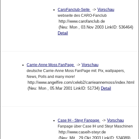
->
Vorschau
CaroFanclub-Seite
webseite des CARO-Fanclub
http://www.carofanclub.de
(Neu: Mon , 03.Nov 2003 LinkID: 536464)
Detail
->
Vorschau
Carrie-Anne Moss FanPage
deutsche Carrie-Anne Moss FanPage mit: Pix, wallpapers,
News, Polls and many more!
http://www.angelfire.com/celeb2/carrieannemoss/index.html
(Neu: Mon , 05.Mar 2001 LinkID: 51734)
Detail
->
Vorschau
Case IH - Steyr Fanpage
Fanpage über Case IH und Steyr Maschinen
http://www.caseih-steyr.de
(Neu: Mit , 29.Okt 2003 LinkID: 534089)