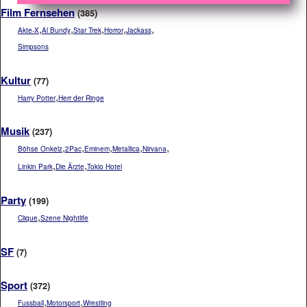
Film Fernsehen
(385)
,
,
,
,
,
Akte-X
Al Bundy
Star Trek
Horror
Jackass
Simpsons
Kultur
(77)
,
Harry Potter
Herr der Ringe
Musik
(237)
,
,
,
,
,
Böhse Onkelz
2Pac
Eminem
Metallica
Nirvana
,
,
Linkin Park
Die Ärzte
Tokio Hotel
Party
(199)
,
Clique
Szene Nightlife
SF
(7)
Sport
(372)
,
,
Fussball
Motorsport
Wrestling