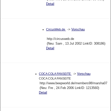
Detail
->
Vorschau
CircusWeb.de
http://circusweb.de
(Neu: Sam , 13.Jul 2002 LinkID: 308186)
Detail
->
Vorschau
COCA COLA FANSEITE
COCA COLA FANSEITE
http://www.beepworld.de/members98/marsha07
(Neu: Fre , 24.Feb 2006 LinkID: 1213560)
Detail