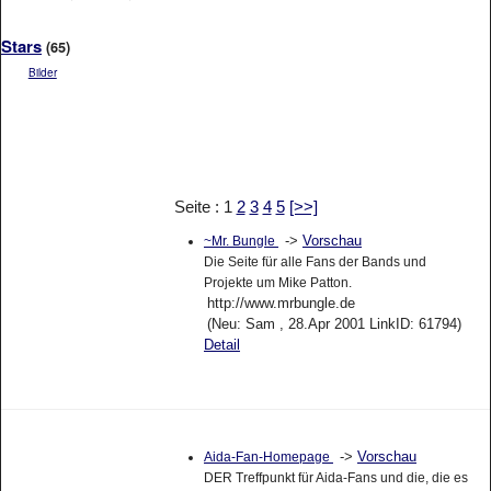
Stars
(65)
Bilder
Seite : 1
2
3
4
5
[>>]
->
Vorschau
~Mr. Bungle
Die Seite für alle Fans der Bands und
Projekte um Mike Patton.
http://www.mrbungle.de
(Neu: Sam , 28.Apr 2001 LinkID: 61794)
Detail
->
Vorschau
Aida-Fan-Homepage
DER Treffpunkt für Aida-Fans und die, die es