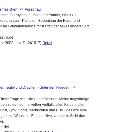
->
Vorschau
ternzeichen
ichen, Biorhythmus - Solo und Partner, Info' s zu
opanalysen, Planeten, Bedeutung der Huser und
loser Grukartenservice mit Karten der etwas anderen Art
n
astro.de
ar 2002 LinkID: 241617)
Detail
->
el, Teufel und Drachen - Unter den Fluegeln
iese Frage stellt sich jeder Mensch: Meine fragwürdige
en zu genieen. In vollen Vielfallt, allen Farben, allen
Kunst, Lyrik, Sport, Nachrichten und EDV - das wre eine
 dieser Webseite. Eine positive, verspielte Sicht des
en.
ce.de/