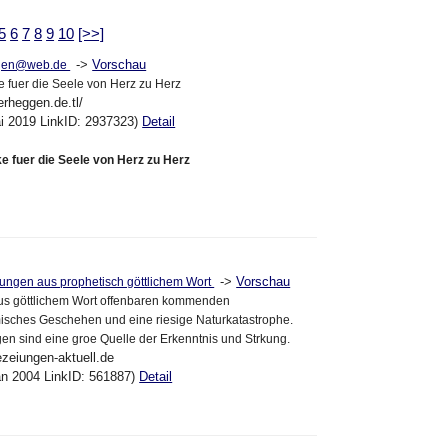
5
6
7
8
9
10
[>>]
->
Vorschau
ggen@web.de
 fuer die Seele von Herz zu Herz
erheggen.de.tl/
ai 2019 LinkID: 2937323)
Detail
 fuer die Seele von Herz zu Herz
->
Vorschau
iungen aus prophetisch göttlichem Wort
s göttlichem Wort offenbaren kommenden
isches Geschehen und eine riesige Naturkatastrophe.
en sind eine groe Quelle der Erkenntnis und Strkung.
ezeiungen-aktuell.de
an 2004 LinkID: 561887)
Detail