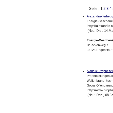
Seite : 1
2
3
4
Alexandra-Terhe
Energie-Geschenke
http://alexandra-t
(Neu: Die , 14.M
Energie-Geschenke
Brueckenweg 7
93128 Regenstauf
Aktuelle Propheze
Prophezeiungen au
Weltenbrand, kosm
Gottes Offenbarung
http://www.proph
(Neu: Don , 08.J