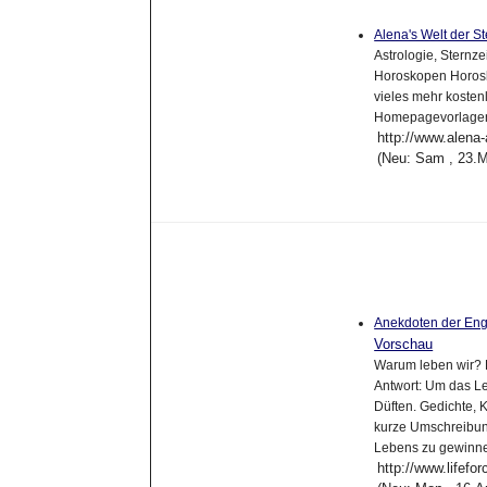
Alena's Welt der S
Astrologie, Sternze
Horoskopen Horosk
vieles mehr kosten
Homepagevorlage
http://www.alena-
(Neu: Sam , 23.M
Anekdoten der Eng
Vorschau
Warum leben wir? D
Antwort: Um das Leb
Düften. Gedichte, 
kurze Umschreibung
Lebens zu gewinn
http://www.lifefor