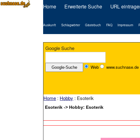
Home
Erweiterte Suche
URL eintrage
Auskunft
Schlagwörter
Gästebuch
FAQ
Impressum
P
Google Suche
Web
www.suchnase.de
Home
:
Hobby
: Esoterik
Esoterik -> Hobby: Esoterik