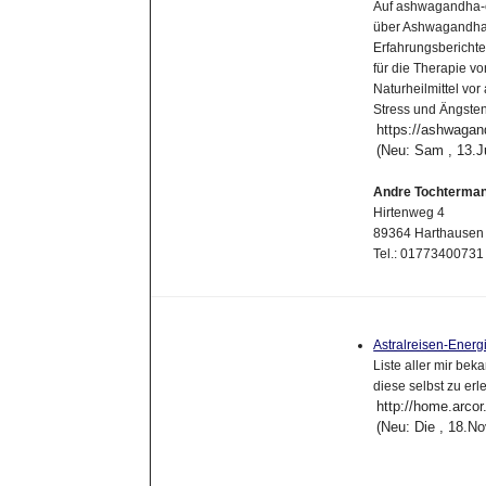
Auf ashwagandha-er
über Ashwagandha.
Erfahrungsberichte
für die Therapie v
Naturheilmittel vor
Stress und Ängste
https://ashwagan
(Neu: Sam , 13.J
Andre Tochterma
Hirtenweg 4
89364 Harthausen
Tel.: 01773400731
Astralreisen-Energ
Liste aller mir b
diese selbst zu erl
http://home.arcor
(Neu: Die , 18.N