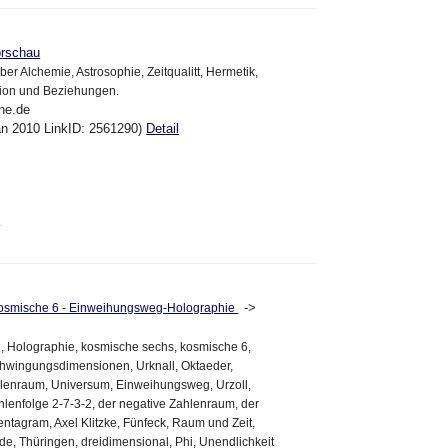
rschau
ber Alchemie, Astrosophie, Zeitqualitt, Hermetik,
tion und Beziehungen.
ine.de
an 2010 LinkID: 2561290)
Detail
4
->
e kosmische 6 - Einweihungsweg-Holographie
, Holographie, kosmische sechs, kosmische 6,
hwingungsdimensionen, Urknall, Oktaeder,
hlenraum, Universum, Einweihungsweg, Urzoll,
hlenfolge 2-7-3-2, der negative Zahlenraum, der
entagram, Axel Klitzke, Fünfeck, Raum und Zeit,
e, Thüringen, dreidimensional, Phi, Unendlichkeit