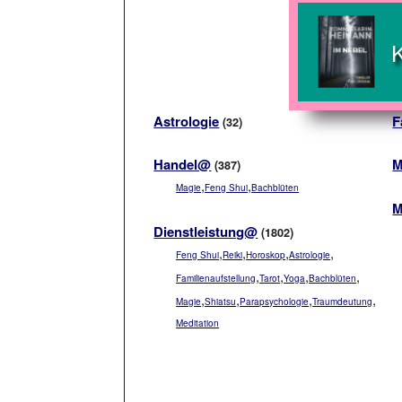
Astrologie
F
(32)
Handel@
M
(387)
,
,
Magie
Feng Shui
Bachblüten
M
Dienstleistung@
(1802)
,
,
,
,
Feng Shui
Reiki
Horoskop
Astrologie
,
,
,
,
Familienaufstellung
Tarot
Yoga
Bachblüten
,
,
,
,
Magie
Shiatsu
Parapsychologie
Traumdeutung
Meditation