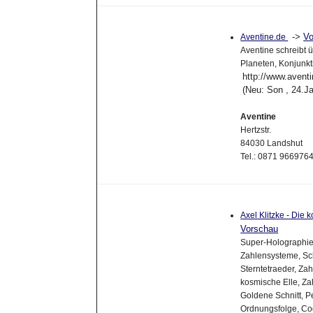
->
Vo
Aventine.de
Aventine schreibt ü
Planeten, Konjunk
http://www.avent
(Neu: Son , 24.J
Aventine
Hertzstr.
84030 Landshut
Tel.: 0871 966976
Axel Klitzke - Di
Vorschau
Super-Holographie
Zahlensysteme, Sc
Sterntetraeder, Za
kosmische Elle, Za
Goldene Schnitt, P
Ordnungsfolge, Cod