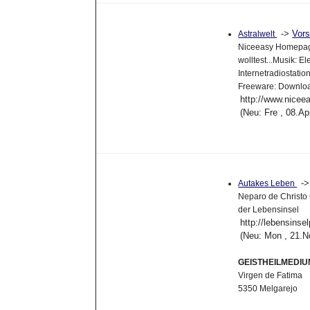
->
Vor
Astralwelt
Niceeasy Homepage
wolltest...Musik: 
Internetradiostatio
Freeware: Downlo
http://www.nicee
(Neu: Fre , 08.A
-
Autakes Leben
Neparo de Christo 
der Lebensinsel
http://lebensinse
(Neu: Mon , 21.N
GEISTHEILMEDIU
Virgen de Fatima
5350 Melgarejo