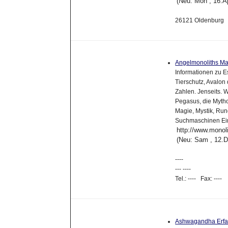
(Neu: Mon , 16.A
26121 Oldenburg
Angelmonoliths M
Informationen zu Es
Tierschutz, Avalon
Zahlen. Jenseits.
Pegasus, die Mythol
Magie, Mystik, Run
Suchmaschinen Eint
http://www.monoli
(Neu: Sam , 12.
----
--- ----
Tel.: ---- Fax: ----
Ashwagandha Erf