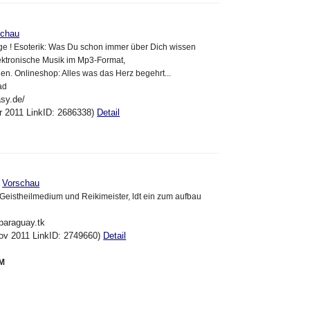
schau
 ! Esoterik: Was Du schon immer über Dich wissen
Elektronische Musik im Mp3-Format,
nen. Onlineshop: Alles was das Herz begehrt...
ad
asy.de/
pr 2011 LinkID: 2686338)
Detail
>
Vorschau
Geistheilmedium und Reikimeister, ldt ein zum aufbau
lparaguay.tk
ov 2011 LinkID: 2749660)
Detail
M