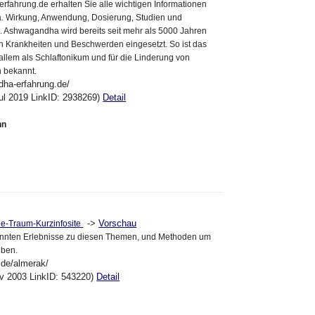
fahrung.de erhalten Sie alle wichtigen Informationen
 Wirkung, Anwendung, Dosierung, Studien und
. Ashwagandha wird bereits seit mehr als 5000 Jahren
on Krankheiten und Beschwerden eingesetzt. So ist das
 allem als Schlaftonikum und für die Linderung von
n bekannt.
dha-erfahrung.de/
ul 2019 LinkID: 2938269)
Detail
nn
->
Vorschau
ie-Traum-Kurzinfosite
ekannten Erlebnisse zu diesen Themen, und Methoden um
eben.
.de/almerak/
ov 2003 LinkID: 543220)
Detail