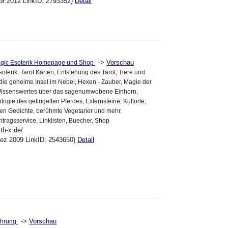
pr 2012 LinkID: 2793352)
Detail
->
Vorschau
agic Esoterik Homepage und Shop
oterik, Tarot Karten, Entstehung des Tarot, Tiere und
 die geheime Insel im Nebel, Hexen - Zauber, Magie der
 Wissenswertes über das sagenumwobene Einhorn,
ogie des geflügelten Pferdes, Externsteine, Kultorte,
en Gedichte, berühmte Vegetarier und mehr.
ragsservice, Linklisten, Buecher, Shop
th-x.de/
Dez 2009 LinkID: 2543650)
Detail
->
Vorschau
ahrung