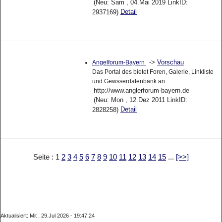
(Neu: Sam , 04.Mai 2019 LinkID:
Detail
2937169)
->
Vorschau
Angelforum-Bayern
Das Portal des bietet Foren, Galerie, Linkliste
und Gewsserdatenbank an.
http://www.anglerforum-bayern.de
(Neu: Mon , 12.Dez 2011 LinkID:
Detail
2828258)
Seite : 1
2
3
4
5
6
7
8
9
10
11
12
13
14
15
...
[>>]
Aktualisiert: Mit , 29.Jul 2026 - 19:47:24