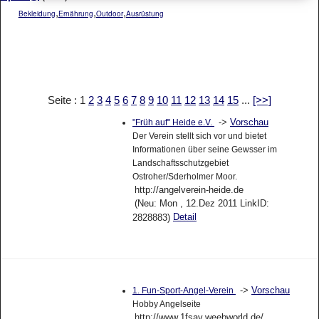
,
,
,
Bekleidung
Ernährung
Outdoor
Ausrüstung
Seite : 1
2
3
4
5
6
7
8
9
10
11
12
13
14
15
...
[>>]
->
Vorschau
"Früh auf" Heide e.V.
Der Verein stellt sich vor und bietet
Informationen über seine Gewsser im
Landschaftsschutzgebiet
Ostroher/Sderholmer Moor.
http://angelverein-heide.de
(Neu: Mon , 12.Dez 2011 LinkID:
Detail
2828883)
->
Vorschau
1. Fun-Sport-Angel-Verein
Hobby Angelseite
http://www.1fsav.weebworld.de/