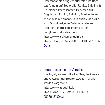
i Internationales Anglerportal mit Infos über
das Angeln auf Seeforelle, Renke, Saibling &
Co. Neben interessanten Berichten zur
Angelei auf Renke, Saibling, Seeforelle, etc.
finden sich auf dieser Seite auch Videoclips
zum Download, eine Galerie mit vielen
schönen Eindrücken, Impressionen,
Fangfotos und vieles mehr.
http://www.alpines-angeln.de
(Neu: Don , 22.Mai 2008 LinkID: 2013287)
Detail
->
Vorschau
Andis Homepage
Die Angelgewsser Elfrather See, die Geeste
und Gewsser der Region Zwolle(Holland)
werden vorgestellt.
http://www.aspecht.de
(Neu: Mon , 12.Dez 2011 LinkID:
Detail
2827943)