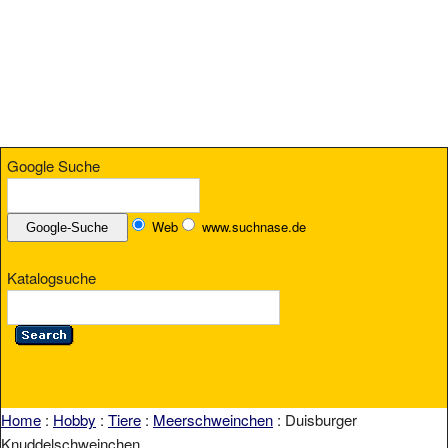
Google Suche
Web
www.suchnase.de
Katalogsuche
Home
:
Hobby
:
Tiere
:
Meerschweinchen
: Duisburger
Knuddelschweinchen