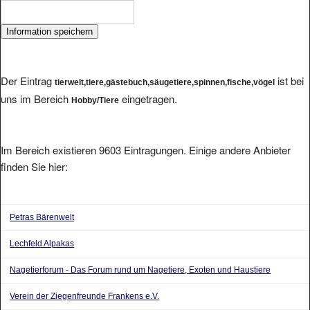
Der Eintrag
ist bei
tierwelt,tiere,gästebuch,säugetiere,spinnen,fische,vögel
uns im Bereich
eingetragen.
Hobby/Tiere
Im Bereich existieren 9603 Eintragungen. Einige andere Anbieter
finden Sie hier:
Petras Bärenwelt
Lechfeld Alpakas
Nagetierforum - Das Forum rund um Nagetiere, Exoten und Haustiere
Verein der Ziegenfreunde Frankens e.V.
Havaneser Paul aus Jena